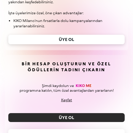
yakından keşfedebilirsiniz.
İşte üyelerimize özel, öne çıkan advantajlar:
KIKO Milano'nun fırsatlarla dolu kampanyalarından
yararlanabilirsiniz.
ÜYE OL
BIR HESAP OLUŞTURUN VE ÖZEL
ÖDÜLLERIN TADINI ÇIKARIN
Şimdi kaydolun ve
KIKO ME
programına katılın, tüm özel avantajlardan yararlanın!
Keşfet
ÜYE OL