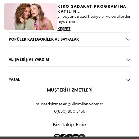
KIKO SADAKAT PROGRAMINA
KATILIN...
yıl boyunca özel hediyeler ve ödüllerden
faydalanın!
KEŞFET
POPÜLER KATEGORİLER VE SAYFALAR
Dudak Parlatıcısı
Ruj
ALIŞVERİŞ VE YARDIM
Göz Farı
BLOG
Fondöten
Mağazalar
Allık
YASAL
İade Prosedürü
Makyaj Seti
Üyelik Sözleşmesi
MÜŞTERİ HİZMETLERİ
Profil Bilgilerim
Eyeliner
Müşteri Aydınlatma Metni
Hakkımızda
Fondöten
Mesafeli Satış Sözleşmesi
musterihizmetleri@kikomilano.com.tr
Sıkça Sorulan Sorular
Kapatıcı
KVKK Politikası ve Gizlilik
0(850) 800 5456
Bize Ulaşın
BB Krem
Çerez Politikası
Kurumsal Satış
Pudra
Bizi Takip Edin
Sipariş Takip
Kampanyalar
Dudak Nemlendiricisi
Ürün Güvenlik Bilgi Formları (SDS)
Hediyeni Kişiselleştir
Makyaj Bazı