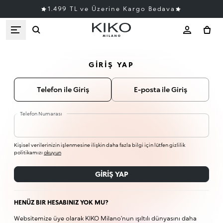
1.499 TL ve Üzerine Kargo Bedava
GIRIŞ YAP
Telefon ile Giriş
E-posta ile Giriş
Telefon Numarası
Kişisel verilerinizin işlenmesine ilişkin daha fazla bilgi için lütfen gizlilik
politikamızı
okuyun
GIRIŞ YAP
HENÜZ BIR HESABINIZ YOK MU?
Websitemize üye olarak KIKO Milano’nun ışıltılı dünyasını daha