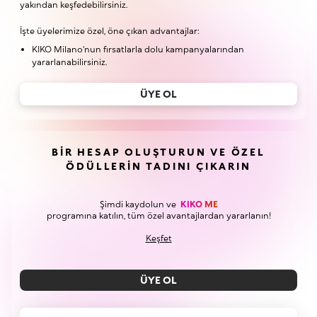
yakından keşfedebilirsiniz.
İşte üyelerimize özel, öne çıkan advantajlar:
KIKO Milano'nun fırsatlarla dolu kampanyalarından
yararlanabilirsiniz.
ÜYE OL
BIR HESAP OLUŞTURUN VE ÖZEL
ÖDÜLLERIN TADINI ÇIKARIN
Şimdi kaydolun ve
KIKO ME
programına katılın, tüm özel avantajlardan yararlanın!
Keşfet
ÜYE OL