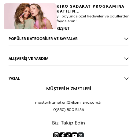
KIKO SADAKAT PROGRAMINA
KATILIN...
yıl boyunca özel hediyeler ve ödüllerden
faydalanın!
KEŞFET
POPÜLER KATEGORİLER VE SAYFALAR
Dudak Parlatıcısı
Ruj
ALIŞVERİŞ VE YARDIM
Göz Farı
BLOG
Fondöten
Mağazalar
Allık
YASAL
İade Prosedürü
Makyaj Seti
Üyelik Sözleşmesi
MÜŞTERİ HİZMETLERİ
Profil Bilgilerim
Eyeliner
Müşteri Aydınlatma Metni
Hakkımızda
Fondöten
Mesafeli Satış Sözleşmesi
musterihizmetleri@kikomilano.com.tr
Sıkça Sorulan Sorular
Kapatıcı
KVKK Politikası ve Gizlilik
0(850) 800 5456
Bize Ulaşın
BB Krem
Çerez Politikası
Kurumsal Satış
Pudra
Bizi Takip Edin
Sipariş Takip
Kampanyalar
Dudak Nemlendiricisi
Ürün Güvenlik Bilgi Formları (SDS)
Hediyeni Kişiselleştir
Makyaj Bazı