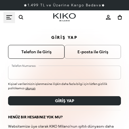
1.499 TL ve Üzerine Kargo Bedava
GIRIŞ YAP
Telefon ile Giriş
E-posta ile Giriş
Telefon Numarası
Kişisel verilerinizin işlenmesine ilişkin daha fazla bilgi için lütfen gizlilik
politikamızı
okuyun
GIRIŞ YAP
HENÜZ BIR HESABINIZ YOK MU?
Websitemize üye olarak KIKO Milano’nun ışıltılı dünyasını daha