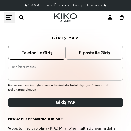
1.499 TL ve Üzerine Kargo Bedava
GIRIŞ YAP
Telefon ile Giriş
E-posta ile Giriş
Telefon Numarası
Kişisel verilerinizin işlenmesine ilişkin daha fazla bilgi için lütfen gizlilik
politikamızı
okuyun
GIRIŞ YAP
HENÜZ BIR HESABINIZ YOK MU?
Websitemize üye olarak KIKO Milano’nun ışıltılı dünyasını daha