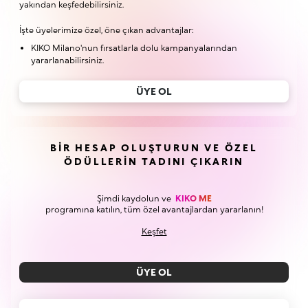
yakından keşfedebilirsiniz.
İşte üyelerimize özel, öne çıkan advantajlar:
KIKO Milano'nun fırsatlarla dolu kampanyalarından
yararlanabilirsiniz.
ÜYE OL
BIR HESAP OLUŞTURUN VE ÖZEL
ÖDÜLLERIN TADINI ÇIKARIN
Şimdi kaydolun ve
KIKO ME
programına katılın, tüm özel avantajlardan yararlanın!
Keşfet
ÜYE OL