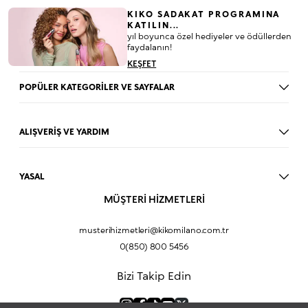
KIKO SADAKAT PROGRAMINA
KATILIN...
yıl boyunca özel hediyeler ve ödüllerden
faydalanın!
KEŞFET
POPÜLER KATEGORİLER VE SAYFALAR
Dudak Parlatıcısı
Ruj
ALIŞVERİŞ VE YARDIM
Göz Farı
BLOG
Fondöten
Mağazalar
Allık
YASAL
İade Prosedürü
Makyaj Seti
Üyelik Sözleşmesi
MÜŞTERİ HİZMETLERİ
Profil Bilgilerim
Eyeliner
Müşteri Aydınlatma Metni
Hakkımızda
Fondöten
Mesafeli Satış Sözleşmesi
musterihizmetleri@kikomilano.com.tr
Sıkça Sorulan Sorular
Kapatıcı
KVKK Politikası ve Gizlilik
0(850) 800 5456
Bize Ulaşın
BB Krem
Çerez Politikası
Kurumsal Satış
Pudra
Bizi Takip Edin
Sipariş Takip
Kampanyalar
Dudak Nemlendiricisi
Ürün Güvenlik Bilgi Formları (SDS)
Hediyeni Kişiselleştir
Makyaj Bazı