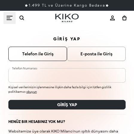
1.499 TL ve Üzerine Kargo Bedava
GIRIŞ YAP
Telefon ile Giriş
E-posta ile Giriş
Telefon Numarası
Kişisel verilerinizin işlenmesine ilişkin daha fazla bilgi için lütfen gizlilik
politikamızı
okuyun
GIRIŞ YAP
HENÜZ BIR HESABINIZ YOK MU?
Websitemize üye olarak KIKO Milano’nun ışıltılı dünyasını daha