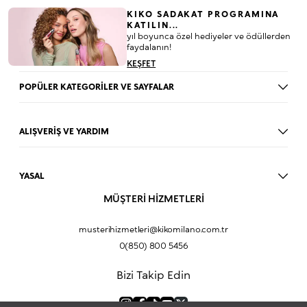
KIKO SADAKAT PROGRAMINA
KATILIN...
yıl boyunca özel hediyeler ve ödüllerden
faydalanın!
KEŞFET
POPÜLER KATEGORİLER VE SAYFALAR
Dudak Parlatıcısı
Ruj
ALIŞVERİŞ VE YARDIM
Göz Farı
BLOG
Fondöten
Mağazalar
Allık
YASAL
İade Prosedürü
Makyaj Seti
Üyelik Sözleşmesi
MÜŞTERİ HİZMETLERİ
Profil Bilgilerim
Eyeliner
Müşteri Aydınlatma Metni
Hakkımızda
Fondöten
Mesafeli Satış Sözleşmesi
musterihizmetleri@kikomilano.com.tr
Sıkça Sorulan Sorular
Kapatıcı
KVKK Politikası ve Gizlilik
0(850) 800 5456
Bize Ulaşın
BB Krem
Çerez Politikası
Kurumsal Satış
Pudra
Bizi Takip Edin
Sipariş Takip
Kampanyalar
Dudak Nemlendiricisi
Ürün Güvenlik Bilgi Formları (SDS)
Hediyeni Kişiselleştir
Makyaj Bazı