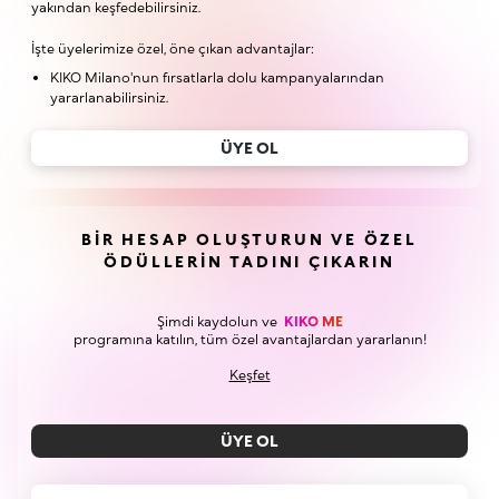
yakından keşfedebilirsiniz.
İşte üyelerimize özel, öne çıkan advantajlar:
KIKO Milano'nun fırsatlarla dolu kampanyalarından
yararlanabilirsiniz.
ÜYE OL
BIR HESAP OLUŞTURUN VE ÖZEL
ÖDÜLLERIN TADINI ÇIKARIN
Şimdi kaydolun ve
KIKO ME
programına katılın, tüm özel avantajlardan yararlanın!
Keşfet
ÜYE OL