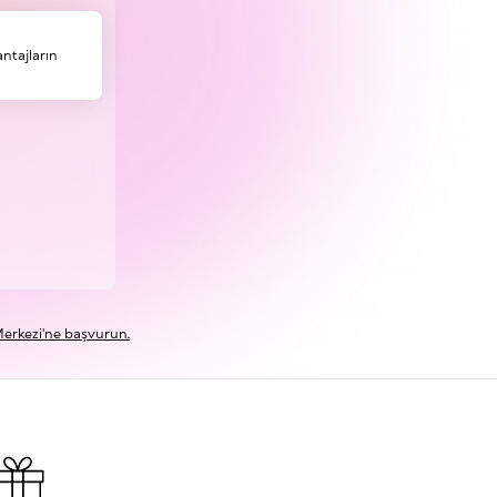
ntajların
erkezi'ne başvurun.