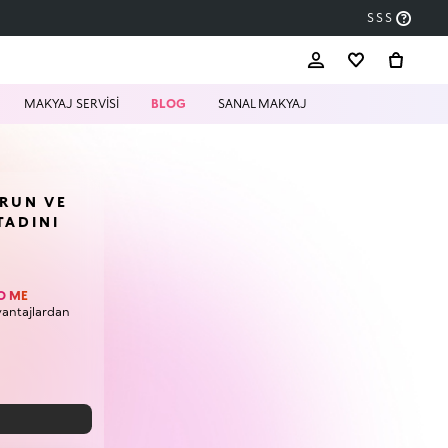
SSS
MAKYAJ SERVİSİ
BLOG
SANAL MAKYAJ
URUN VE
TADINI
O ME
vantajlardan