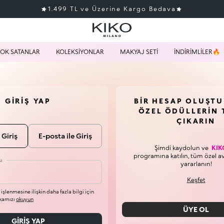
1.499 TL ve Üzerine Kargo Bedava
OK SATANLAR
KOLEKSİYONLAR
MAKYAJ SETİ
İNDİRİMLİLER🔥
GIRIŞ YAP
BIR HESAP OLUŞT
ÖZEL ÖDÜLLERIN 
ÇIKARIN
 Giriş
E-posta ile Giriş
Şimdi kaydolun ve
KIK
programına katılın, tüm özel a
ı
yararlanın!
Keşfet
n işlenmesine ilişkin daha fazla bilgi için
tikamızı
okuyun
ÜYE OL
GIRIŞ YAP