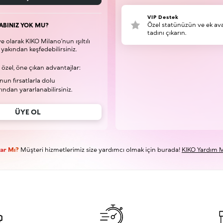
VIP Destek
Özel statünüzün ve ek ava
ABINIZ YOK MU?
tadını çıkarın.
 olarak KIKO Milano’nun ışıltılı
yakından keşfedebilirsiniz.
 özel, öne çıkan advantajlar:
nun fırsatlarla dolu
ndan yararlanabilirsiniz.
ÜYE OL
Var Mı?
Müşteri hizmetlerimiz size yardımcı olmak için burada!
KIKO Yardım M