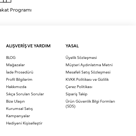
akat Programı
ALIŞVERİŞ VE YARDIM
YASAL
BLOG
Üyelik Sözleşmesi
Mağazalar
Müşteri Aydınlatma Metni
İade Prosedürü
Mesafeli Satış Sözleşmesi
Profil Bilgilerim
KVKK Politikası ve Gizlilik
Hakkımızda
Çerez Politikası
Sıkça Sorulan Sorular
Sipariş Takip
Bize Ulaşın
Ürün Güvenlik Bilgi Formları
(SDS)
Kurumsal Satış
Kampanyalar
Hediyeni Kişiselleştir