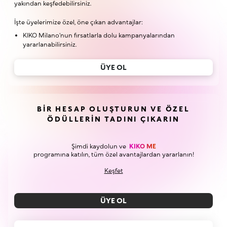
yakından keşfedebilirsiniz.
İşte üyelerimize özel, öne çıkan advantajlar:
KIKO Milano'nun fırsatlarla dolu kampanyalarından
yararlanabilirsiniz.
ÜYE OL
BIR HESAP OLUŞTURUN VE ÖZEL
ÖDÜLLERIN TADINI ÇIKARIN
Şimdi kaydolun ve
KIKO ME
programına katılın, tüm özel avantajlardan yararlanın!
Keşfet
ÜYE OL