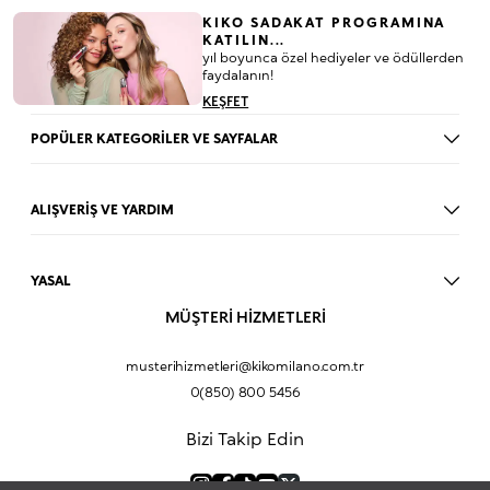
KIKO SADAKAT PROGRAMINA
KATILIN...
yıl boyunca özel hediyeler ve ödüllerden
faydalanın!
KEŞFET
POPÜLER KATEGORİLER VE SAYFALAR
Dudak Parlatıcısı
Ruj
ALIŞVERİŞ VE YARDIM
Göz Farı
BLOG
Fondöten
Mağazalar
Allık
YASAL
İade Prosedürü
Makyaj Seti
Üyelik Sözleşmesi
MÜŞTERİ HİZMETLERİ
Profil Bilgilerim
Eyeliner
Müşteri Aydınlatma Metni
Hakkımızda
Fondöten
Mesafeli Satış Sözleşmesi
musterihizmetleri@kikomilano.com.tr
Sıkça Sorulan Sorular
Kapatıcı
KVKK Politikası ve Gizlilik
0(850) 800 5456
Bize Ulaşın
BB Krem
Çerez Politikası
Kurumsal Satış
Pudra
Bizi Takip Edin
Sipariş Takip
Kampanyalar
Dudak Nemlendiricisi
Ürün Güvenlik Bilgi Formları (SDS)
Hediyeni Kişiselleştir
Makyaj Bazı