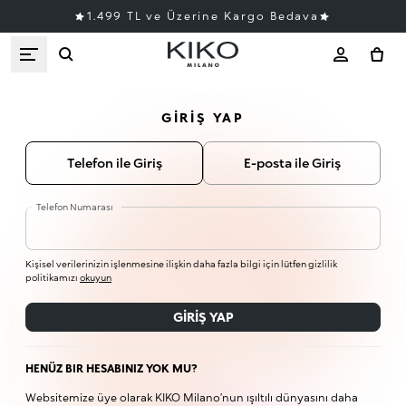
1.499 TL ve Üzerine Kargo Bedava
GIRIŞ YAP
Telefon ile Giriş
E-posta ile Giriş
Telefon Numarası
Kişisel verilerinizin işlenmesine ilişkin daha fazla bilgi için lütfen gizlilik
politikamızı
okuyun
GIRIŞ YAP
HENÜZ BIR HESABINIZ YOK MU?
Websitemize üye olarak KIKO Milano’nun ışıltılı dünyasını daha