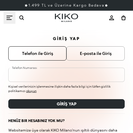
1.499 TL ve Üzerine Kargo Bedava
GIRIŞ YAP
Telefon ile Giriş
E-posta ile Giriş
Telefon Numarası
Kişisel verilerinizin işlenmesine ilişkin daha fazla bilgi için lütfen gizlilik
politikamızı
okuyun
GIRIŞ YAP
HENÜZ BIR HESABINIZ YOK MU?
Websitemize üye olarak KIKO Milano’nun ışıltılı dünyasını daha