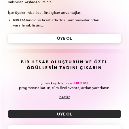
yakından keşfedebilirsiniz.
İşte üyelerimize özel, öne çıkan advantajlar:
KIKO Milano'nun fırsatlarla dolu kampanyalarından
yararlanabilirsiniz.
ÜYE OL
BIR HESAP OLUŞTURUN VE ÖZEL
ÖDÜLLERIN TADINI ÇIKARIN
Şimdi kaydolun ve
KIKO ME
programına katılın, tüm özel avantajlardan yararlanın!
Keşfet
ÜYE OL