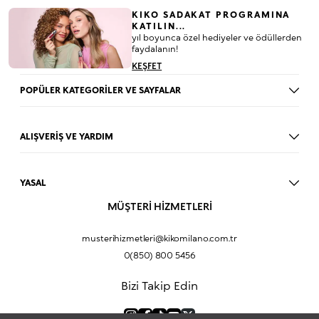
KIKO SADAKAT PROGRAMINA
KATILIN...
yıl boyunca özel hediyeler ve ödüllerden
faydalanın!
KEŞFET
POPÜLER KATEGORİLER VE SAYFALAR
Dudak Parlatıcısı
Ruj
ALIŞVERİŞ VE YARDIM
Göz Farı
BLOG
Fondöten
Mağazalar
Allık
YASAL
İade Prosedürü
Makyaj Seti
Üyelik Sözleşmesi
MÜŞTERİ HİZMETLERİ
Profil Bilgilerim
Eyeliner
Müşteri Aydınlatma Metni
Hakkımızda
Fondöten
Mesafeli Satış Sözleşmesi
musterihizmetleri@kikomilano.com.tr
Sıkça Sorulan Sorular
Kapatıcı
KVKK Politikası ve Gizlilik
0(850) 800 5456
Bize Ulaşın
BB Krem
Çerez Politikası
Kurumsal Satış
Pudra
Bizi Takip Edin
Sipariş Takip
Kampanyalar
Dudak Nemlendiricisi
Ürün Güvenlik Bilgi Formları (SDS)
Hediyeni Kişiselleştir
Makyaj Bazı