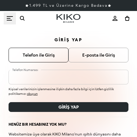
1.499 TL ve Üzerine Kargo Bedava
GIRIŞ YAP
Telefon ile Giriş
E-posta ile Giriş
Telefon Numarası
Kişisel verilerinizin işlenmesine ilişkin daha fazla bilgi için lütfen gizlilik
politikamızı
okuyun
GIRIŞ YAP
HENÜZ BIR HESABINIZ YOK MU?
Websitemize üye olarak KIKO Milano’nun ışıltılı dünyasını daha