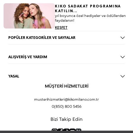
KIKO SADAKAT PROGRAMINA
KATILIN...
yıl boyunca özel hediyeler ve ödüllerden
faydalanın!
KEŞFET
POPÜLER KATEGORİLER VE SAYFALAR
Dudak Parlatıcısı
Ruj
ALIŞVERİŞ VE YARDIM
Göz Farı
BLOG
Fondöten
Mağazalar
Allık
YASAL
İade Prosedürü
Makyaj Seti
Üyelik Sözleşmesi
MÜŞTERİ HİZMETLERİ
Profil Bilgilerim
Eyeliner
Müşteri Aydınlatma Metni
Hakkımızda
Fondöten
Mesafeli Satış Sözleşmesi
musterihizmetleri@kikomilano.com.tr
Sıkça Sorulan Sorular
Kapatıcı
KVKK Politikası ve Gizlilik
0(850) 800 5456
Bize Ulaşın
BB Krem
Çerez Politikası
Kurumsal Satış
Pudra
Bizi Takip Edin
Sipariş Takip
Kampanyalar
Dudak Nemlendiricisi
Ürün Güvenlik Bilgi Formları (SDS)
Hediyeni Kişiselleştir
Makyaj Bazı