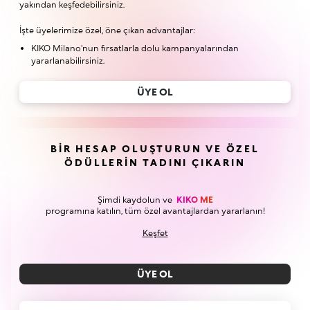
yakından keşfedebilirsiniz.
İşte üyelerimize özel, öne çıkan advantajlar:
KIKO Milano'nun fırsatlarla dolu kampanyalarından
yararlanabilirsiniz.
ÜYE OL
BIR HESAP OLUŞTURUN VE ÖZEL
ÖDÜLLERIN TADINI ÇIKARIN
Şimdi kaydolun ve
KIKO ME
programına katılın, tüm özel avantajlardan yararlanın!
Keşfet
ÜYE OL