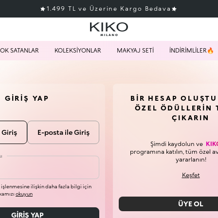
1.499 TL ve Üzerine Kargo Bedava
OK SATANLAR
KOLEKSİYONLAR
MAKYAJ SETİ
İNDİRİMLİLER🔥
GIRIŞ YAP
BIR HESAP OLUŞT
ÖZEL ÖDÜLLERIN 
ÇIKARIN
 Giriş
E-posta ile Giriş
Şimdi kaydolun ve
KIK
programına katılın, tüm özel a
ı
yararlanın!
Keşfet
n işlenmesine ilişkin daha fazla bilgi için
tikamızı
okuyun
ÜYE OL
GIRIŞ YAP