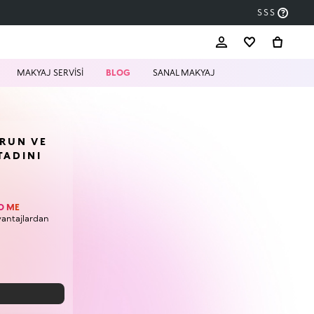
SSS
MAKYAJ SERVİSİ
BLOG
SANAL MAKYAJ
URUN VE
TADINI
O ME
vantajlardan