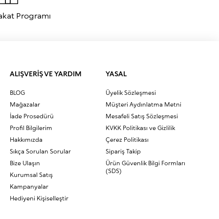
akat Programı
ALIŞVERİŞ VE YARDIM
YASAL
BLOG
Üyelik Sözleşmesi
Mağazalar
Müşteri Aydınlatma Metni
İade Prosedürü
Mesafeli Satış Sözleşmesi
Profil Bilgilerim
KVKK Politikası ve Gizlilik
Hakkımızda
Çerez Politikası
Sıkça Sorulan Sorular
Sipariş Takip
Bize Ulaşın
Ürün Güvenlik Bilgi Formları
(SDS)
Kurumsal Satış
Kampanyalar
Hediyeni Kişiselleştir