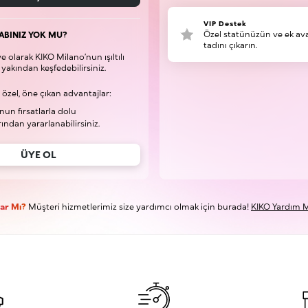
VIP Destek
Özel statünüzün ve ek ava
ABINIZ YOK MU?
tadını çıkarın.
 olarak KIKO Milano’nun ışıltılı
yakından keşfedebilirsiniz.
 özel, öne çıkan advantajlar:
nun fırsatlarla dolu
ndan yararlanabilirsiniz.
ÜYE OL
Var Mı?
Müşteri hizmetlerimiz size yardımcı olmak için burada!
KIKO Yardım M