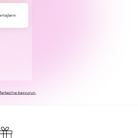
ntajların
erkezi'ne başvurun.