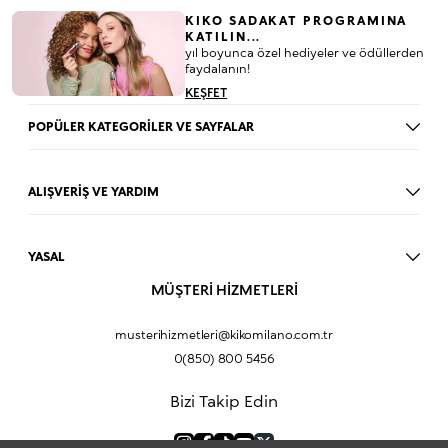
KIKO SADAKAT PROGRAMINA
KATILIN...
yıl boyunca özel hediyeler ve ödüllerden
faydalanın!
KEŞFET
POPÜLER KATEGORİLER VE SAYFALAR
Dudak Parlatıcısı
Ruj
ALIŞVERİŞ VE YARDIM
Göz Farı
BLOG
Fondöten
Mağazalar
Allık
YASAL
İade Prosedürü
Makyaj Seti
Üyelik Sözleşmesi
MÜŞTERİ HİZMETLERİ
Profil Bilgilerim
Eyeliner
Müşteri Aydınlatma Metni
Hakkımızda
Fondöten
Mesafeli Satış Sözleşmesi
musterihizmetleri@kikomilano.com.tr
Sıkça Sorulan Sorular
Kapatıcı
KVKK Politikası ve Gizlilik
0(850) 800 5456
Bize Ulaşın
BB Krem
Çerez Politikası
Kurumsal Satış
Pudra
Bizi Takip Edin
Sipariş Takip
Kampanyalar
Dudak Nemlendiricisi
Ürün Güvenlik Bilgi Formları (SDS)
Hediyeni Kişiselleştir
Makyaj Bazı