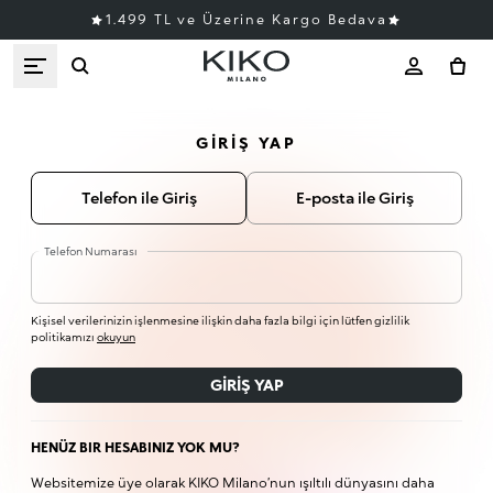
1.499 TL ve Üzerine Kargo Bedava
GIRIŞ YAP
Telefon ile Giriş
E-posta ile Giriş
Telefon Numarası
Kişisel verilerinizin işlenmesine ilişkin daha fazla bilgi için lütfen gizlilik
politikamızı
okuyun
GIRIŞ YAP
HENÜZ BIR HESABINIZ YOK MU?
Websitemize üye olarak KIKO Milano’nun ışıltılı dünyasını daha