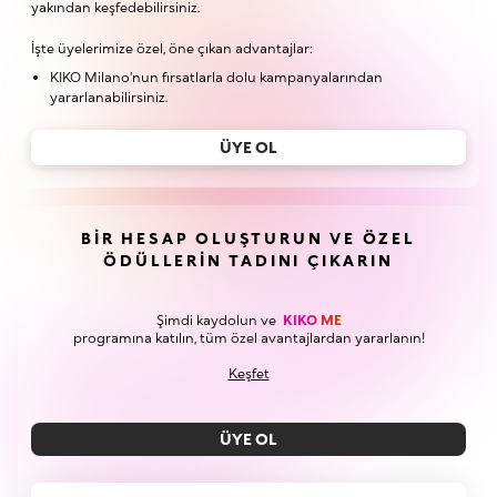
yakından keşfedebilirsiniz.
İşte üyelerimize özel, öne çıkan advantajlar:
KIKO Milano'nun fırsatlarla dolu kampanyalarından
yararlanabilirsiniz.
ÜYE OL
BIR HESAP OLUŞTURUN VE ÖZEL
ÖDÜLLERIN TADINI ÇIKARIN
Şimdi kaydolun ve
KIKO ME
programına katılın, tüm özel avantajlardan yararlanın!
Keşfet
ÜYE OL