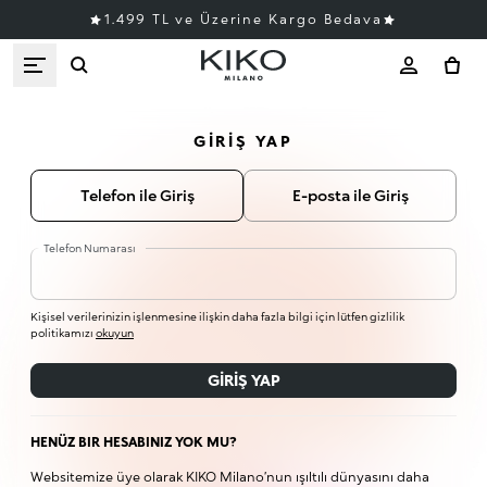
1.499 TL ve Üzerine Kargo Bedava
GIRIŞ YAP
Telefon ile Giriş
E-posta ile Giriş
Telefon Numarası
Kişisel verilerinizin işlenmesine ilişkin daha fazla bilgi için lütfen gizlilik
politikamızı
okuyun
GIRIŞ YAP
HENÜZ BIR HESABINIZ YOK MU?
Websitemize üye olarak KIKO Milano’nun ışıltılı dünyasını daha