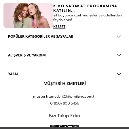
KIKO SADAKAT PROGRAMINA
KATILIN...
yıl boyunca özel hediyeler ve ödüllerden
faydalanın!
KEŞFET
POPÜLER KATEGORİLER VE SAYFALAR
Dudak Parlatıcısı
Ruj
ALIŞVERİŞ VE YARDIM
Göz Farı
BLOG
Fondöten
Mağazalar
Allık
YASAL
İade Prosedürü
Makyaj Seti
Üyelik Sözleşmesi
MÜŞTERİ HİZMETLERİ
Profil Bilgilerim
Eyeliner
Müşteri Aydınlatma Metni
Hakkımızda
Fondöten
Mesafeli Satış Sözleşmesi
musterihizmetleri@kikomilano.com.tr
Sıkça Sorulan Sorular
Kapatıcı
KVKK Politikası ve Gizlilik
0(850) 800 5456
Bize Ulaşın
BB Krem
Çerez Politikası
Kurumsal Satış
Pudra
Bizi Takip Edin
Sipariş Takip
Kampanyalar
Dudak Nemlendiricisi
Ürün Güvenlik Bilgi Formları (SDS)
Hediyeni Kişiselleştir
Makyaj Bazı