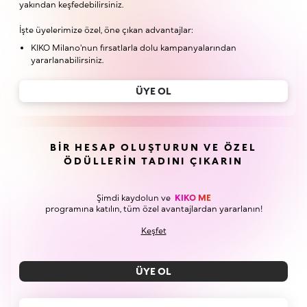
yakından keşfedebilirsiniz.
İşte üyelerimize özel, öne çıkan advantajlar:
KIKO Milano'nun fırsatlarla dolu kampanyalarından
yararlanabilirsiniz.
ÜYE OL
BIR HESAP OLUŞTURUN VE ÖZEL
ÖDÜLLERIN TADINI ÇIKARIN
Şimdi kaydolun ve
KIKO ME
programına katılın, tüm özel avantajlardan yararlanın!
Keşfet
ÜYE OL