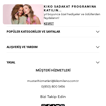
KIKO SADAKAT PROGRAMINA
KATILIN...
yıl boyunca özel hediyeler ve ödüllerden
faydalanın!
KEŞFET
POPÜLER KATEGORİLER VE SAYFALAR
Dudak Parlatıcısı
Ruj
ALIŞVERİŞ VE YARDIM
Göz Farı
BLOG
Fondöten
Mağazalar
Allık
YASAL
İade Prosedürü
Makyaj Seti
Üyelik Sözleşmesi
MÜŞTERİ HİZMETLERİ
Profil Bilgilerim
Eyeliner
Müşteri Aydınlatma Metni
Hakkımızda
Fondöten
Mesafeli Satış Sözleşmesi
musterihizmetleri@kikomilano.com.tr
Sıkça Sorulan Sorular
Kapatıcı
KVKK Politikası ve Gizlilik
0(850) 800 5456
Bize Ulaşın
BB Krem
Çerez Politikası
Kurumsal Satış
Pudra
Bizi Takip Edin
Sipariş Takip
Kampanyalar
Dudak Nemlendiricisi
Ürün Güvenlik Bilgi Formları (SDS)
Hediyeni Kişiselleştir