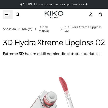
1.499 TL ve Üzerine Kargo Bedava
Dudak
3D Hydra Xtreme Lipgloss
Anasayfa
Makyaj
Makyaji
02
3D Hydra Xtreme Lipgloss 02
Extreme 3D hacim etkili nemlendirici dudak parlatıcısı