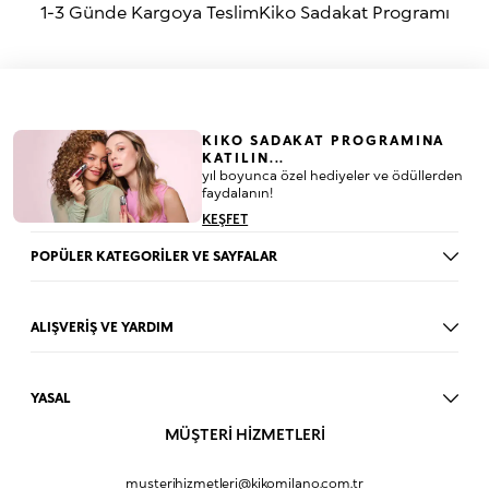
1-3 Günde Kargoya Teslim
Kiko Sadakat Programı
KIKO SADAKAT PROGRAMINA
KATILIN...
yıl boyunca özel hediyeler ve ödüllerden
faydalanın!
KEŞFET
POPÜLER KATEGORİLER VE SAYFALAR
Dudak Parlatıcısı
Ruj
ALIŞVERİŞ VE YARDIM
Göz Farı
BLOG
Fondöten
Mağazalar
Allık
YASAL
İade Prosedürü
Makyaj Seti
Üyelik Sözleşmesi
MÜŞTERİ HİZMETLERİ
Profil Bilgilerim
Eyeliner
Müşteri Aydınlatma Metni
Hakkımızda
Fondöten
Mesafeli Satış Sözleşmesi
musterihizmetleri@kikomilano.com.tr