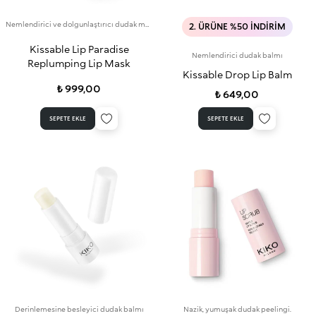
Nemlendirici ve dolgunlaştırıcı dudak maskesi
2. ÜRÜNE %50 İNDIRIM
Kissable Lip Paradise
Nemlendirici dudak balmı
Replumping Lip Mask
Kissable Drop Lip Balm
₺ 999,00
₺ 649,00
SEPETE EKLE
SEPETE EKLE
Derinlemesine besleyici dudak balmı
Nazik, yumuşak dudak peelingi.