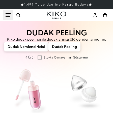
1.499 TL ve Üzerine Kargo Bedava
DUDAK PEELING
Kiko dudak peelingi ile dudaklarınızı ölü deriden arındırın.
Dudak Nemlendiricisi
Dudak Peeling
4 Ürün
Stokta Olmayanları Gösterme