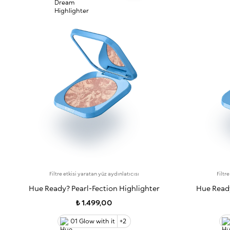
Filtre etkisi yaratan yüz aydınlatıcısı
Filtr
Hue Ready? Pearl-Fection Highlighter
Hue Ready
₺ 1.499,00
01 Glow with it
+2