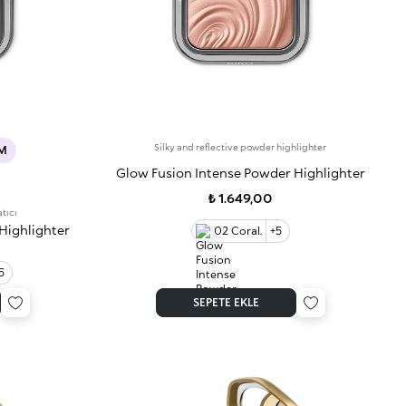
Silky and reflective powder highlighter
IM
Glow Fusion Intense Powder Highlighter
₺ 1.649,00
atıcı
Highlighter
02 Coral.
+5
5
SEPETE EKLE