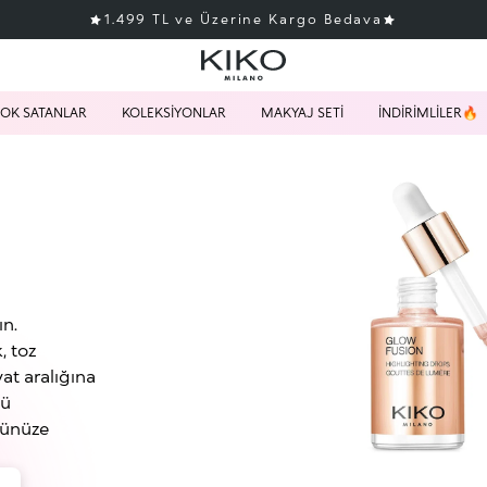
1.499 TL ve Üzerine Kargo Bedava
OK SATANLAR
KOLEKSİYONLAR
MAKYAJ SETİ
İNDİRİMLİLER🔥
ın.
, toz
yat aralığına
nü
zünüze