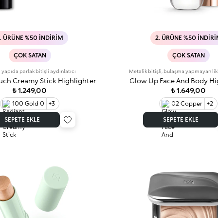
. ÜRÜNE %50 İNDIRIM
2. ÜRÜNE %50 İNDIR
ÇOK SATAN
ÇOK SATAN
yapıda parlak bitişli aydınlatıcı
Metalik bitişli, bulaşma yapmayan liki
uch Creamy Stick Highlighter
Glow Up Face And Body Hi
₺ 1.249,00
₺ 1.649,00
100 Gold 0
+3
02 Copper
+2
SEPETE EKLE
SEPETE EKLE