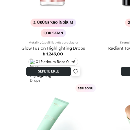
2. ÜRÜNE %50 İNDIRIM
2
ÇOK SATAN
Metalik yüzeyli likit yüz vurgulayıcı
Kremsi 
Glow Fusion Highlighting Drops
Radiant To
₺ 1.249,00
01 Platinum Rose 0
+6
SEPETE EKLE
SERİ SONU