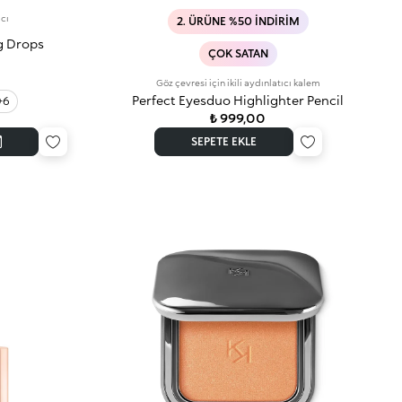
ıcı
2. ÜRÜNE %50 İNDIRIM
g Drops
ÇOK SATAN
Göz çevresi için ikili aydınlatıcı kalem
Perfect Eyesduo Highlighter Pencil
+6
₺ 999,00
SEPETE EKLE