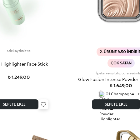
Stick aydınlatıcı
2. ÜRÜNE %50 İNDIR
ÇOK SATAN
 Highlighter Face Stick
İpeksi ve ışıltılı pudra aydınl
₺ 1.249,00
Glow Fusion Intense Powder 
₺ 1.649,00
01 Champagne.
+
SEPETE EKLE
SEPETE EKLE