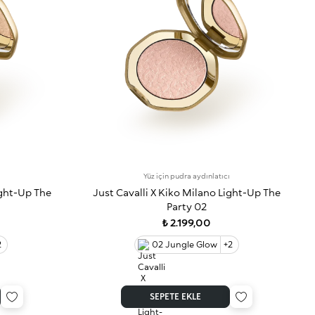
ı
Yüz için pudra aydınlatıcı
ight-Up The
Just Cavalli X Kiko Milano Light-Up The
Party 02
₺ 2.199,00
2
02 Jungle Glow
+2
SEPETE EKLE