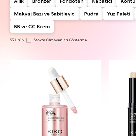
Allık
Bronzer
Fondöten
Kapatıcı
Kontü
Makyaj Bazı ve Sabitleyici
Pudra
Yüz Paleti
BB ve CC Krem
53 Ürün
Stokta Olmayanları Gösterme