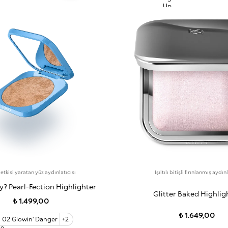
e etkisi yaratan yüz aydınlatıcısı
Işıltılı bitişli fırınlanmış aydın
? Pearl-Fection Highlighter
Glitter Baked Highlig
₺ 1.499,00
₺ 1.649,00
02 Glowin' Danger
+2