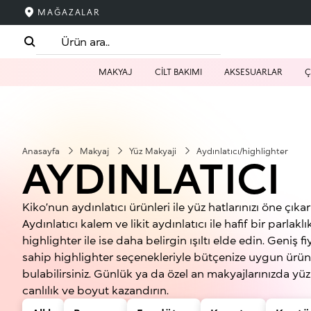
MAĞAZALAR
MAKYAJ
CİLT BAKIMI
AKSESUARLAR
Ç
Anasayfa
Makyaj
Yüz Makyaji
Aydınlatıcı/highlighter
AYDINLATICI
Kiko’nun aydınlatıcı ürünleri ile yüz hatlarınızı öne çıkar
Aydınlatıcı kalem ve likit aydınlatıcı ile hafif bir parlaklık
highlighter ile ise daha belirgin ışıltı elde edin. Geniş fi
sahip highlighter seçenekleriyle bütçenize uygun ürü
bulabilirsiniz. Günlük ya da özel an makyajlarınızda yü
canlılık ve boyut kazandırın.