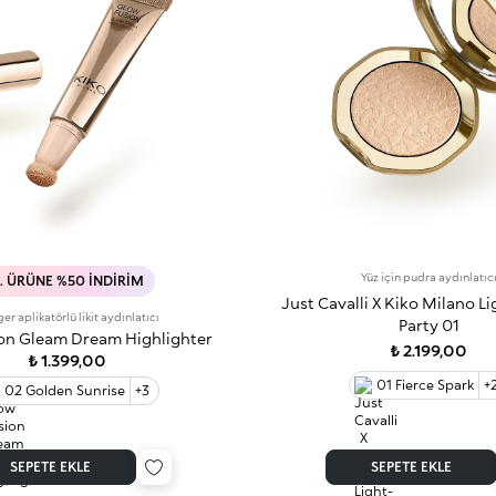
Yüz için pudra aydınlatıc
. ÜRÜNE %50 İNDIRIM
Just Cavalli X Kiko Milano L
er aplikatörlü likit aydınlatıcı
Party 01
on Gleam Dream Highlighter
₺ 2.199,00
₺ 1.399,00
01 Fierce Spark
+
02 Golden Sunrise
+3
SEPETE EKLE
SEPETE EKLE