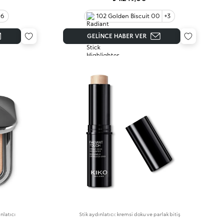
+6
102 Golden Biscuit 00
+3
GELINCE HABER VER
nlatıcı
Stik aydınlatıcı: kremsi doku ve parlak bitiş