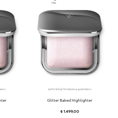
latıcı
Işıltılı bitişli fırınlanmış aydınlatıcı
hter
Glitter Baked Highlighter
₺ 1.499,00