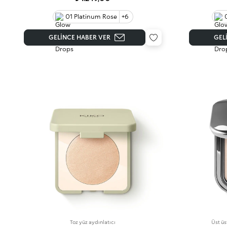
01 Platinum Rose
+6
GELINCE HABER VER
GEL
Toz yüz aydınlatıcı
Üst üs