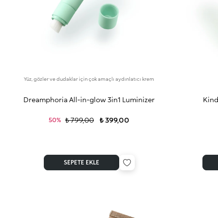
Yüz, gözler ve dudaklar için çok amaçlı aydınlatıcı krem
Dreamphoria All-in-glow 3in1 Luminizer
Kind
₺ 799,00
₺ 399,00
50%
SEPETE EKLE