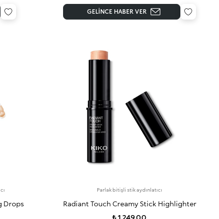
GELINCE HABER VER
ıcı
Parlak bitişli stik aydınlatıcı
g Drops
Radiant Touch Creamy Stick Highlighter
₺ 1.249,00