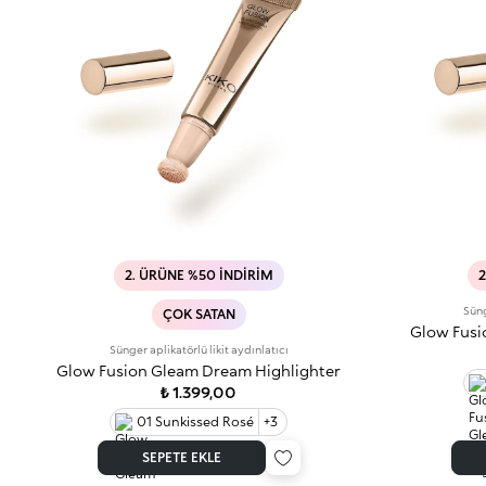
2. ÜRÜNE %50 İNDIRIM
2
Süng
ÇOK SATAN
Glow Fusi
Sünger aplikatörlü likit aydınlatıcı
Glow Fusion Gleam Dream Highlighter
₺ 1.399,00
01 Sunkissed Rosé
+3
SEPETE EKLE