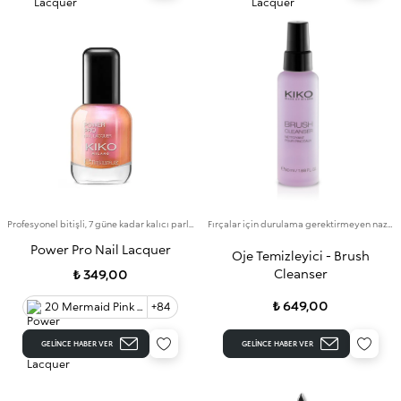
Profesyonel bitişli, 7 güne kadar kalıcı parlak renkte oje
Fırçalar için durulama gerektirmeyen nazik temizleyici
Power Pro Nail Lacquer
Oje Temizleyici - Brush
Cleanser
₺ 349,00
₺ 649,00
20 Mermaid Pink 0
+84
GELINCE HABER VER
GELINCE HABER VER