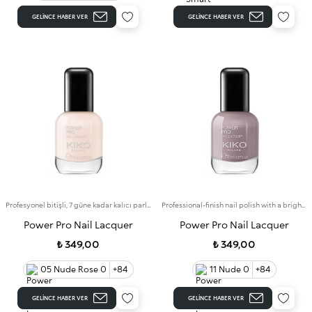
GELINCE HABER VER
GELINCE HABER VER
Profesyonel bitişli, 7 güne kadar kalıcı parlak renkte oje
Professional-finish nail polish with a bright colour that lasts for up to 7 days
Power Pro Nail Lacquer
Power Pro Nail Lacquer
₺ 349,00
₺ 349,00
05 Nude Rose 0
+84
11 Nude 0
+84
GELINCE HABER VER
GELINCE HABER VER