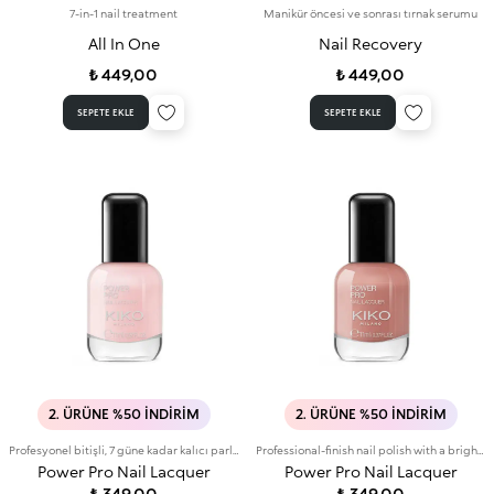
7-in-1 nail treatment
Manikür öncesi ve sonrası tırnak serumu
All In One
Nail Recovery
₺ 449,00
₺ 449,00
SEPETE EKLE
SEPETE EKLE
2. ÜRÜNE %50 İNDIRIM
2. ÜRÜNE %50 İNDIRIM
Profesyonel bitişli, 7 güne kadar kalıcı parlak renkte oje
Professional-finish nail polish with a bright colour that lasts for up to 7 days
Power Pro Nail Lacquer
Power Pro Nail Lacquer
₺ 349,00
₺ 349,00