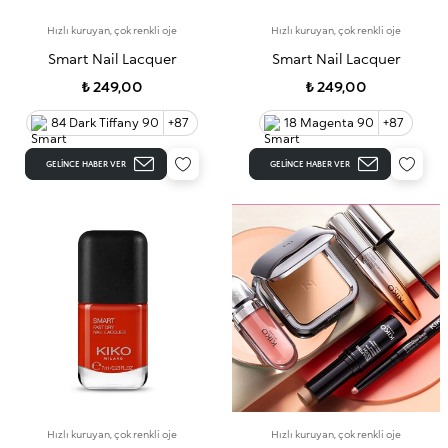
Hızlı kuruyan, çok renkli oje
Hızlı kuruyan, çok renkli oje
Smart Nail Lacquer
Smart Nail Lacquer
₺ 249,00
₺ 249,00
84 Dark Tiffany 90
+87
18 Magenta 90
+87
GELINCE HABER VER
GELINCE HABER VER
Hızlı kuruyan, çok renkli oje
Hızlı kuruyan, çok renkli oje