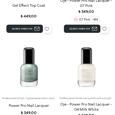
Oje - Power Pro Nail Lacquer -
Gel Effect Top Coat
07 Pink
₺ 349,00
₺ 449,00
07 Pink
+84
GELINCE HABER VER
GELINCE HABER VER
Profesyonel bitişli, 7 güne kadar kalıcı parlak renkte oje
Professional-finish nail polish with a bright colour that lasts for up to 7 days
Oje - Power Pro Nail Lacquer -
Power Pro Nail Lacquer
04 Milk White
₺ 349,00