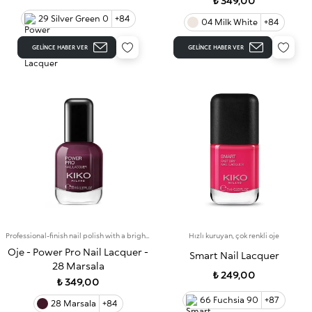
₺ 349,00
29 Silver Green 0
+84
04 Milk White
+84
GELINCE HABER VER
GELINCE HABER VER
Professional-finish nail polish with a bright colour that lasts for up to 7 days
Hızlı kuruyan, çok renkli oje
Oje - Power Pro Nail Lacquer -
Smart Nail Lacquer
28 Marsala
₺ 249,00
₺ 349,00
66 Fuchsia 90
+87
28 Marsala
+84