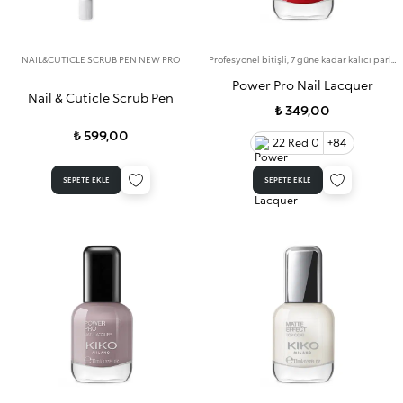
NAIL&CUTICLE SCRUB PEN NEW PRO
Profesyonel bitişli, 7 güne kadar kalıcı parlak renkte oje
Power Pro Nail Lacquer
Nail & Cuticle Scrub Pen
₺ 349,00
₺ 599,00
22 Red 0
+84
SEPETE EKLE
SEPETE EKLE