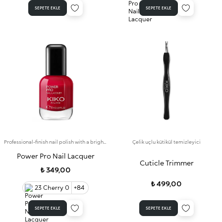
SEPETE EKLE
SEPETE EKLE
Professional-finish nail polish with a bright colour that lasts for up to 7 days
Çelik uçlu kütikül temizleyici
Power Pro Nail Lacquer
Cuticle Trimmer
₺ 349,00
₺ 499,00
23 Cherry 0
+84
SEPETE EKLE
SEPETE EKLE