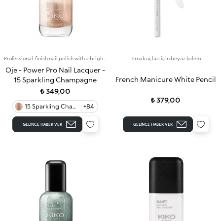
Professional-finish nail polish with a bright colour that lasts for up to 7 days
Tırnak uçları için beyaz kalem
Oje - Power Pro Nail Lacquer -
French Manicure White Pencil
15 Sparkling Champagne
₺ 349,00
₺ 379,00
15 Sparkling Champagne
+84
GELINCE HABER VER
GELINCE HABER VER