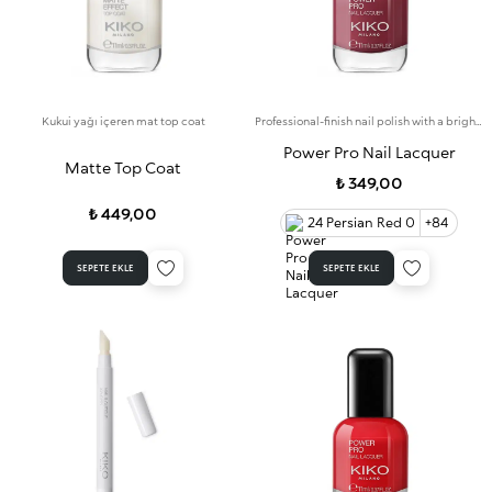
Kukui yağı içeren mat top coat
Professional-finish nail polish with a bright colour that lasts for up to 7 days
Power Pro Nail Lacquer
Matte Top Coat
₺ 349,00
₺ 449,00
24 Persian Red 0
+84
SEPETE EKLE
SEPETE EKLE