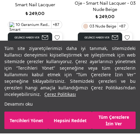
Oje - Smart Nail Lacquer - 03
Smart Nail Lacquer
Nude Beige
₺ 249,00
₺ 249,00
10 Geranium Red 90
+87
03 Nude Beige
+87
GELINCE HABER VER
GELINCE HABER VER
Tüm site ziyaretçilerimizi daha iyi tanımak, sitemizdeki
kullanıcı deneyimini kişiselleştirmek ve iyileştirmek için web
sitemizde çerezler kullanıyoruz. Çerez ayarlarınızı yönetmek
için “Tercihleri Yönet” seçeneğine veya tüm çerezlerin
kullanımını kabul etmek için “Tüm Çerezlere İzin Ver”
seçeneğine tıklayabilirsiniz. Sitemizdeki çerezleri ve bu
çerezleri hangi amaçla kullandığımızı Çerez Politikası’ndan
inceleyebilirsiniz.
Çerez Politikası
Devamını oku
Tüm Çerezlere
Filtrele
Sırala
Tercihleri Yönet
Hepsini Reddet
Kukui yağı içeren tırnak kütikülü besleyici kalem
Quick-drying nail lacquer
İzin Ver
Smart Nail Lacquer
Intense Care Oil Pen
₺ 249,00