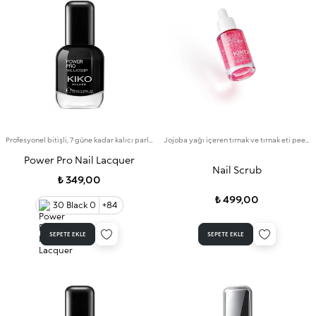
Profesyonel bitişli, 7 güne kadar kalıcı parlak renkte oje
Jojoba yağı içeren tırnak ve tırnak eti peelingi
Power Pro Nail Lacquer
Nail Scrub
₺ 349,00
₺ 499,00
30 Black 0
+84
SEPETE EKLE
SEPETE EKLE