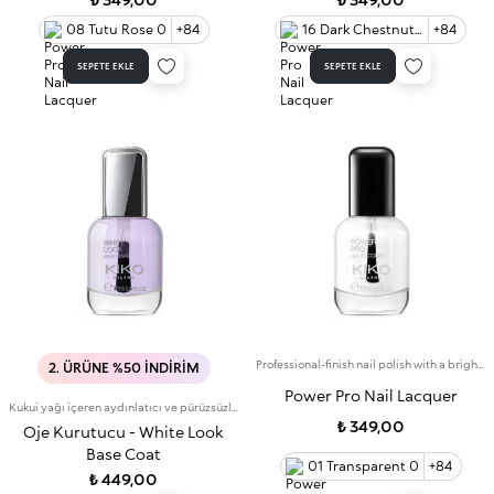
08 Tutu Rose 0
+84
16 Dark Chestnut 0
+84
SEPETE EKLE
SEPETE EKLE
Professional-finish nail polish with a bright colour that lasts for up to 7 days
2. ÜRÜNE %50 İNDIRIM
Power Pro Nail Lacquer
Kukui yağı içeren aydınlatıcı ve pürüzsüzleştiri tırnak bazı
₺ 349,00
Oje Kurutucu - White Look
Base Coat
01 Transparent 0
+84
₺ 449,00