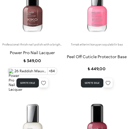
Professional-finish nail polish with a bright colour that lasts for up to 7 days
Tırnak etlerini koruyan soyulabilir baz
Power Pro Nail Lacquer
Peel Off Cuticle Protector Base
₺ 349,00
₺ 449,00
26 Reddish Mauve 0
+84
SEPETE EKLE
SEPETE EKLE