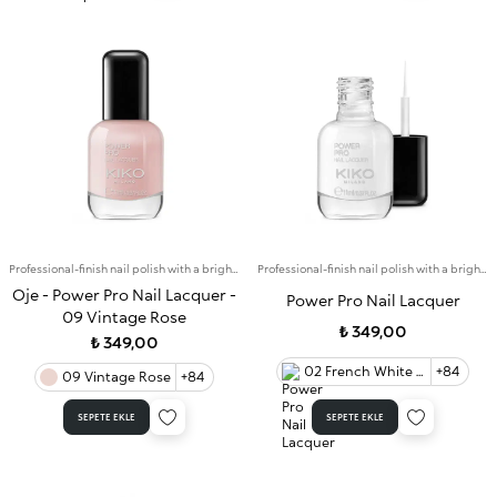
Professional-finish nail polish with a bright colour that lasts for up to 7 days
Professional-finish nail polish with a bright colour that lasts for up to 7 days
Oje - Power Pro Nail Lacquer -
Power Pro Nail Lacquer
09 Vintage Rose
₺ 349,00
₺ 349,00
02 French White - thin brush 0
+84
09 Vintage Rose
+84
SEPETE EKLE
SEPETE EKLE