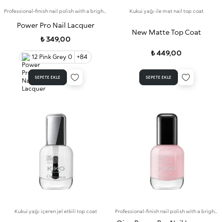
Professional-finish nail polish with a bright colour that lasts for up to 7 days
Kukui yağı ile mat nail top coat
Power Pro Nail Lacquer
New Matte Top Coat
₺ 349,00
₺ 449,00
12 Pink Grey 0
+84
SEPETE EKLE
SEPETE EKLE
Kukui yağı içeren jel etkili top coat
Professional-finish nail polish with a bright colour that lasts for up to 7 days