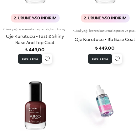
2. ÜRÜNE %50 İNDIRIM
2. ÜRÜNE %50 İNDIRIM
Kukui yağı içeren ekstra parlak, hızlı kuruyan tırnak baz ve top coat
Kukui yağı içeren kusursuzlaştırıcı ve pürüzsüzleştirici baz coat
Oje Kurutucu - Fast & Shiny
Oje Kurutucu - Bb Base Coat
Base And Top Coat
₺ 449,00
₺ 449,00
SEPETE EKLE
SEPETE EKLE