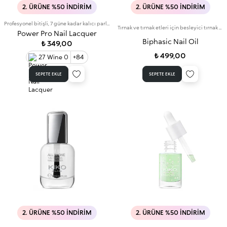
2. ÜRÜNE %50 İNDIRIM
2. ÜRÜNE %50 İNDIRIM
Profesyonel bitişli, 7 güne kadar kalıcı parlak renkte oje
Tırnak ve tırnak etleri için besleyici tırnak yağı
Power Pro Nail Lacquer
Biphasic Nail Oil
₺ 349,00
₺ 499,00
27 Wine 0
+84
SEPETE EKLE
SEPETE EKLE
2. ÜRÜNE %50 İNDIRIM
2. ÜRÜNE %50 İNDIRIM