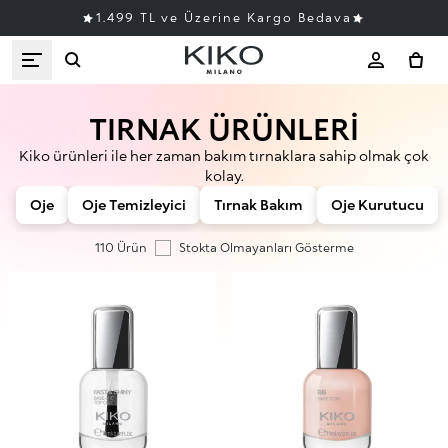
1.499 TL ve Üzerine Kargo Bedava
TIRNAK ÜRÜNLERİ
Kiko ürünleri ile her zaman bakım tırnaklara sahip olmak çok
kolay.
Oje
Oje Temizleyici
Tırnak Bakım
Oje Kurutucu
110 Ürün
Stokta Olmayanları Gösterme