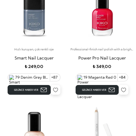
Hızlı kuruyan, çok renkli oje
Professional-finish nail polish with a bright colour that lasts for up to 7 days
Smart Nail Lacquer
Power Pro Nail Lacquer
₺ 249,00
₺ 349,00
79 Denim Grey Blue 90
+87
19 Magenta Red 0
+84
GELINCE HABER VER
GELINCE HABER VER