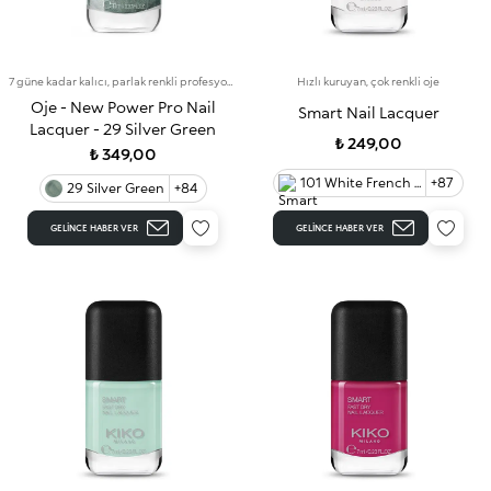
7 güne kadar kalıcı, parlak renkli profesyonel oje
Hızlı kuruyan, çok renkli oje
Oje - New Power Pro Nail
Smart Nail Lacquer
Lacquer - 29 Silver Green
₺ 249,00
₺ 349,00
101 White French 90
+87
29 Silver Green
+84
GELINCE HABER VER
GELINCE HABER VER