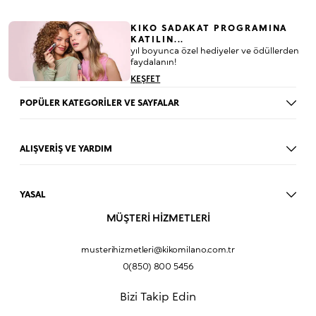
KIKO SADAKAT PROGRAMINA
KATILIN...
yıl boyunca özel hediyeler ve ödüllerden
faydalanın!
KEŞFET
POPÜLER KATEGORİLER VE SAYFALAR
Dudak Parlatıcısı
Ruj
ALIŞVERİŞ VE YARDIM
Göz Farı
BLOG
Fondöten
Mağazalar
Allık
YASAL
İade Prosedürü
Makyaj Seti
Üyelik Sözleşmesi
MÜŞTERİ HİZMETLERİ
Profil Bilgilerim
Eyeliner
Müşteri Aydınlatma Metni
Hakkımızda
Fondöten
Mesafeli Satış Sözleşmesi
musterihizmetleri@kikomilano.com.tr
Sıkça Sorulan Sorular
Kapatıcı
KVKK Politikası ve Gizlilik
0(850) 800 5456
Bize Ulaşın
BB Krem
Çerez Politikası
Kurumsal Satış
Pudra
Bizi Takip Edin
Sipariş Takip
Kampanyalar
Dudak Nemlendiricisi