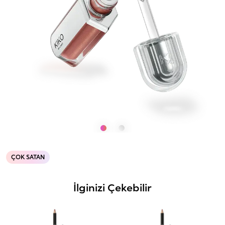
ÇOK SATAN
İlginizi Çekebilir