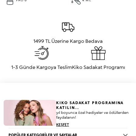
PAO 6
4 ML
your eyebrows until they’re exactly how you want them -Its buildable
colour offers light to medium coverage -The texture fixes eyebrows
without weighing them down for maximum comfort -The mini, fluffy and
slightly rounded brush combs and distributes the product evenly
1499 TL Üzerine Kargo Bedava
1-3 Günde Kargoya Teslim
Kiko Sadakat Programı
KIKO SADAKAT PROGRAMINA
KATILIN...
yıl boyunca özel hediyeler ve ödüllerden
faydalanın!
KEŞFET
POPÜLER KATEGORİLER VE SAYFALAR