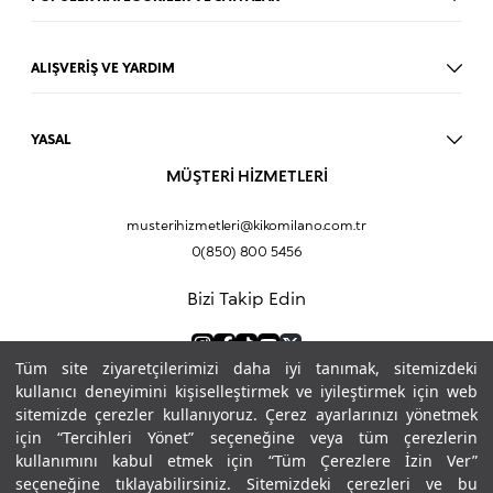
Dudak Parlatıcısı
Ruj
ALIŞVERİŞ VE YARDIM
Göz Farı
BLOG
Fondöten
Mağazalar
Allık
YASAL
İade Prosedürü
Makyaj Seti
Üyelik Sözleşmesi
MÜŞTERİ HİZMETLERİ
Profil Bilgilerim
Eyeliner
Müşteri Aydınlatma Metni
Hakkımızda
Fondöten
Mesafeli Satış Sözleşmesi
musterihizmetleri@kikomilano.com.tr
Sıkça Sorulan Sorular
Kapatıcı
KVKK Politikası ve Gizlilik
0(850) 800 5456
Bize Ulaşın
BB Krem
Çerez Politikası
Kurumsal Satış
Pudra
Bizi Takip Edin
Sipariş Takip
Kampanyalar
Dudak Nemlendiricisi
Ürün Güvenlik Bilgi Formları (SDS)
Hediyeni Kişiselleştir
Makyaj Bazı
Tüm site ziyaretçilerimizi daha iyi tanımak, sitemizdeki
Göz Kalemi
Ödeme Yöntemleri
kullanıcı deneyimini kişiselleştirmek ve iyileştirmek için web
Kapatıcı
sitemizde çerezler kullanıyoruz. Çerez ayarlarınızı yönetmek
Maskara
için “Tercihleri Yönet” seçeneğine veya tüm çerezlerin
Makyaj Çantası
kullanımını kabul etmek için “Tüm Çerezlere İzin Ver”
Kirpik Kıvırıcı
seçeneğine tıklayabilirsiniz. Sitemizdeki çerezleri ve bu