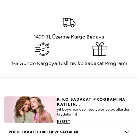
ürünlerin içerikleri üretim ve geliştirme süreçlerinde değişebileceğinden,
bu bilgilerin eksiksiz ve/veya en güncel olduğunu garanti edemeyiz.
Ürünlerin bileşenlerinin en doğru listesine ürün veya ambalajı üzerinden
ulaşabilirsiniz.
1499 TL Üzerine Kargo Bedava
1-3 Günde Kargoya Teslim
Kiko Sadakat Programı
KIKO SADAKAT PROGRAMINA
KATILIN...
yıl boyunca özel hediyeler ve ödüllerden
faydalanın!
KEŞFET
POPÜLER KATEGORİLER VE SAYFALAR