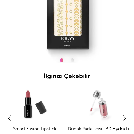
İlginizi Çekebilir
Smart Fusion Lipstick
Dudak Parlatıcısı - 3D Hydra Lip
3