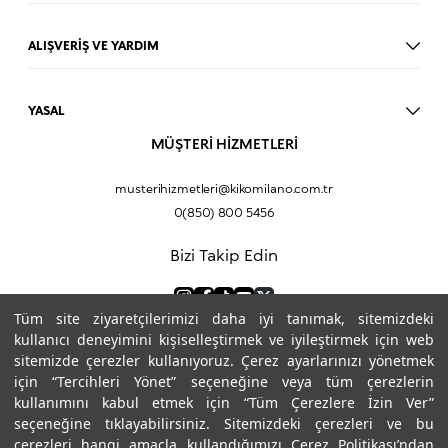
Dudak Parlatıcısı
Ruj
ALIŞVERİŞ VE YARDIM
Göz Farı
BLOG
Fondöten
Mağazalar
Allık
YASAL
İade Prosedürü
Makyaj Seti
Üyelik Sözleşmesi
MÜŞTERİ HİZMETLERİ
Profil Bilgilerim
Eyeliner
Müşteri Aydınlatma Metni
Hakkımızda
Fondöten
Mesafeli Satış Sözleşmesi
musterihizmetleri@kikomilano.com.tr
Sıkça Sorulan Sorular
Kapatıcı
KVKK Politikası ve Gizlilik
0(850) 800 5456
Bize Ulaşın
BB Krem
Çerez Politikası
Kurumsal Satış
Pudra
Bizi Takip Edin
Sipariş Takip
Kampanyalar
Dudak Nemlendiricisi
Ürün Güvenlik Bilgi Formları (SDS)
Hediyeni Kişiselleştir
Makyaj Bazı
Tüm site ziyaretçilerimizi daha iyi tanımak, sitemizdeki
Göz Kalemi
Ödeme Yöntemleri
kullanıcı deneyimini kişiselleştirmek ve iyileştirmek için web
Kapatıcı
sitemizde çerezler kullanıyoruz. Çerez ayarlarınızı yönetmek
Maskara
için “Tercihleri Yönet” seçeneğine veya tüm çerezlerin
Makyaj Çantası
kullanımını kabul etmek için “Tüm Çerezlere İzin Ver”
Kirpik Kıvırıcı
seçeneğine tıklayabilirsiniz. Sitemizdeki çerezleri ve bu
çerezleri hangi amaçla kullandığımızı Çerez Politikası’ndan