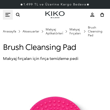
1.499 TL ve Üzerine Kargo Bedava
Brush
Makyaj
Makyaj
Anasayfa
Aksesuarlar
Cleansing
Apli̇katörleri̇
Fırçaları
Pad
Brush Cleansing Pad
Makyaj fırçaları için fırça temizleme pedi