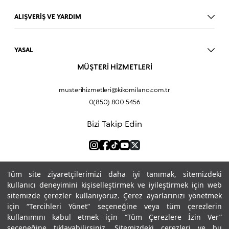
Ruj
ALIŞVERİŞ VE YARDIM
Göz Farı
BLOG
Fondöten
Mağazalar
Allık
YASAL
İade Prosedürü
Makyaj Seti
Üyelik Sözleşmesi
MÜŞTERİ HİZMETLERİ
Profil Bilgilerim
Eyeliner
Müşteri Aydınlatma Metni
Hakkımızda
Fondöten
Mesafeli Satış Sözleşmesi
musterihizmetleri@kikomilano.com.tr
Sıkça Sorulan Sorular
Kapatıcı
KVKK Politikası ve Gizlilik
0(850) 800 5456
Bize Ulaşın
BB Krem
Çerez Politikası
Kurumsal Satış
Pudra
Bizi Takip Edin
Sipariş Takip
Kampanyalar
Dudak Nemlendiricisi
Ürün Güvenlik Bilgi Formları (SDS)
Hediyeni Kişiselleştir
Makyaj Bazı
Göz Kalemi
Ödeme Yöntemleri
Kapatıcı
Tüm site ziyaretçilerimizi daha iyi tanımak, sitemizdeki
Maskara
kullanıcı deneyimini kişiselleştirmek ve iyileştirmek için web
sitemizde çerezler kullanıyoruz. Çerez ayarlarınızı yönetmek
Makyaj Çantası
için “Tercihleri Yönet” seçeneğine veya tüm çerezlerin
Kirpik Kıvırıcı
kullanımını kabul etmek için “Tüm Çerezlere İzin Ver”
Uygulamamıza Buradan Ulaşabilirsiniz.
seçeneğine tıklayabilirsiniz. Sitemizdeki çerezleri ve bu