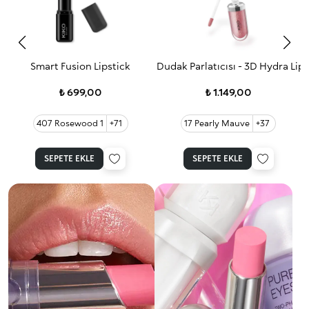
Smart Fusion Lipstick
Dudak Parlatıcısı - 3D Hydra Lip
3
₺ 699,00
₺ 1.149,00
407 Rosewood 1
+71
17 Pearly Mauve
+37
SEPETE EKLE
SEPETE EKLE