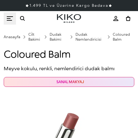
1.499 TL ve Üzerine Kargo Bedava
Ci̇lt
Dudak
Dudak
Coloured
Anasayfa
Bakimi
Bakimi
Nemlendiricisi
Balm
Coloured Balm
Meyve kokulu, renkli, nemlendirici dudak balmı
SANAL MAKYAJ