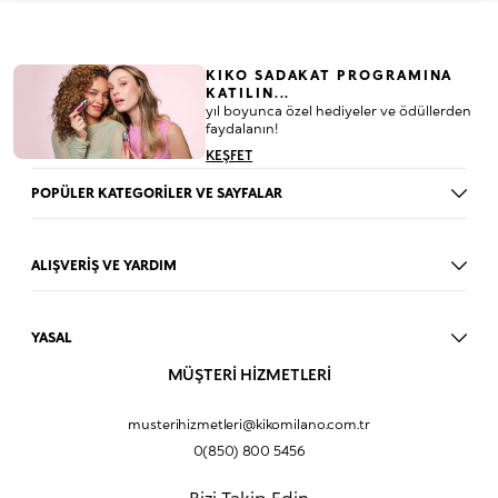
KIKO SADAKAT PROGRAMINA
KATILIN...
yıl boyunca özel hediyeler ve ödüllerden
faydalanın!
KEŞFET
POPÜLER KATEGORİLER VE SAYFALAR
Dudak Parlatıcısı
Ruj
ALIŞVERİŞ VE YARDIM
Göz Farı
BLOG
Fondöten
Mağazalar
Allık
YASAL
İade Prosedürü
Makyaj Seti
Üyelik Sözleşmesi
MÜŞTERİ HİZMETLERİ
Profil Bilgilerim
Eyeliner
Müşteri Aydınlatma Metni
Hakkımızda
Fondöten
Mesafeli Satış Sözleşmesi
musterihizmetleri@kikomilano.com.tr
Sıkça Sorulan Sorular
Kapatıcı
KVKK Politikası ve Gizlilik
0(850) 800 5456
Bize Ulaşın
BB Krem
Çerez Politikası
Kurumsal Satış
Pudra
Bizi Takip Edin