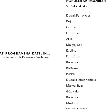
POPÜLER KATEGORİLER
VE SAYFALAR
Dudak Parlatıcısı
Ruj
Göz Farı
Fondöten
Allık
Makyaj Seti
Eyeliner
AT PROGRAMINA KATILIN...
Fondöten
 hediyeler ve ödüllerden faydalanın!
Kapatıcı
BB Krem
Pudra
Dudak Nemlendiricisi
Makyaj Bazı
Göz Kalemi
Kapatıcı
Maskara
Makyaj Çantası