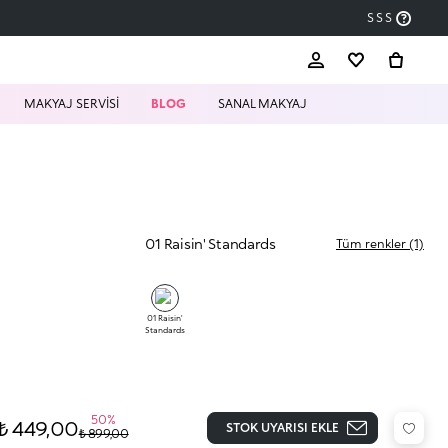
SSS
MAKYAJ SERVİSİ
BLOG
SANAL MAKYAJ
01 Raisin' Standards
Tüm renkler (1)
01 Raisin'
Standards
50%
₺ 449,00
STOK UYARISI EKLE
₺ 899,00