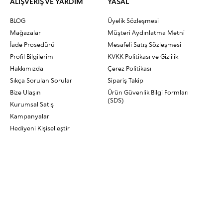
ALIŞVERİŞ VE YARDIM
YASAL
BLOG
Üyelik Sözleşmesi
Mağazalar
Müşteri Aydınlatma Metni
İade Prosedürü
Mesafeli Satış Sözleşmesi
Profil Bilgilerim
KVKK Politikası ve Gizlilik
Hakkımızda
Çerez Politikası
Sıkça Sorulan Sorular
Sipariş Takip
Bize Ulaşın
Ürün Güvenlik Bilgi Formları
(SDS)
Kurumsal Satış
Kampanyalar
Hediyeni Kişiselleştir