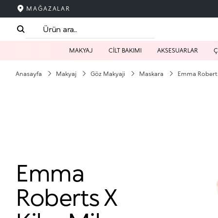
MAĞAZALAR
MAKYAJ
CİLT BAKIMI
AKSESUARLAR
Ç
Anasayfa
Makyaj
Göz Makyaji
Maskara
Emma Roberts
Emma
Roberts X