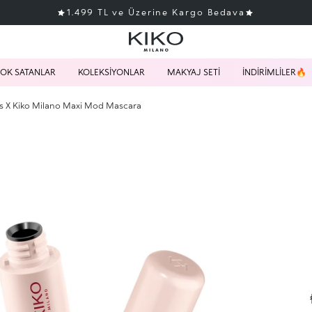
1.499 TL ve Üzerine Kargo Bedava
OK SATANLAR
KOLEKSİYONLAR
MAKYAJ SETİ
İNDİRİMLİLER🔥
 X Kiko Milano Maxi Mod Mascara