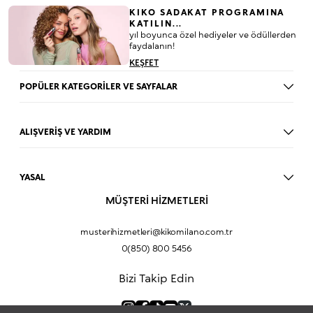
KIKO SADAKAT PROGRAMINA
KATILIN...
yıl boyunca özel hediyeler ve ödüllerden
faydalanın!
KEŞFET
POPÜLER KATEGORİLER VE SAYFALAR
Dudak Parlatıcısı
Ruj
ALIŞVERİŞ VE YARDIM
Göz Farı
BLOG
Fondöten
Mağazalar
Allık
YASAL
İade Prosedürü
Makyaj Seti
Üyelik Sözleşmesi
MÜŞTERİ HİZMETLERİ
Profil Bilgilerim
Eyeliner
Müşteri Aydınlatma Metni
Hakkımızda
Fondöten
Mesafeli Satış Sözleşmesi
musterihizmetleri@kikomilano.com.tr
Sıkça Sorulan Sorular
Kapatıcı
KVKK Politikası ve Gizlilik
0(850) 800 5456
Bize Ulaşın
BB Krem
Çerez Politikası
Kurumsal Satış
Pudra
Bizi Takip Edin
Sipariş Takip
Kampanyalar
Dudak Nemlendiricisi
Ürün Güvenlik Bilgi Formları (SDS)
Hediyeni Kişiselleştir
Makyaj Bazı