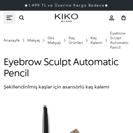
1.499 TL ve Üzerine Kargo Bedava
Eyebrow
Göz
Kaş
Kaş
Sculpt
Anasayfa
Makyaj
Makyaji
Ürünleri
Kalemi
Automatic
Pencil
Eyebrow Sculpt Automatic
Pencil
Şekillendirilmiş kaşlar için asansörlü kaş kalemi