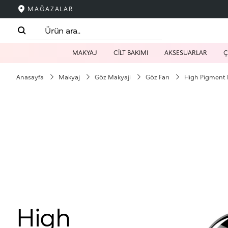
MAĞAZALAR
MAKYAJ
CİLT BAKIMI
AKSESUARLAR
Ç
Anasayfa
Makyaj
Göz Makyaji
Göz Farı
High Pigment
High