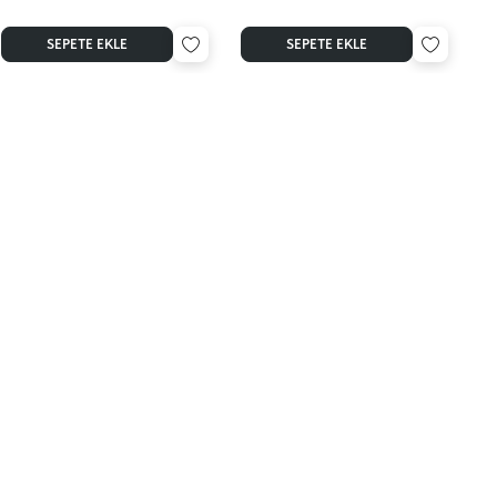
61 Rose
62
63
SEPETE EKLE
SEPETE EKLE
Orange
Rose
Intense
Mauve
Pink