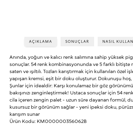
AÇIKLAMA
SONUÇLAR
NASIL KULLAN
Anında, yoğun ve kalıcı renk salımına sahip yüksek pigm
sonuçlar. 54 renk kombinasyonunda ve 5 farklı bitişte m
saten ve ışıltılı. Tozları karıştırmak için kullanılan öze
yapışan kremsi, eşit bir doku oluşturur. Dokunuşu hoş, i
Şunlar için idealdir: Karşı konulamaz bir göz görünümü iç
bakışınızı zenginleştirmek! Ustaca sonuçlar için 54 re
cila içeren zengin palet - uzun süre dayanan formül, d
kusursuz bir görünüm sağlar - yeni ipeksi doku, pü
karışım sunar
Ürün Kodu: KM000000356062B