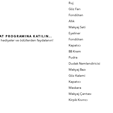
Ruj
Göz Farı
Fondöten
Allık
Makyaj Seti
Eyeliner
AT PROGRAMINA KATILIN...
Fondöten
 hediyeler ve ödüllerden faydalanın!
Kapatıcı
BB Krem
Pudra
Dudak Nemlendiricisi
Makyaj Bazı
Göz Kalemi
Kapatıcı
Maskara
Makyaj Çantası
Kirpik Kıvırıcı