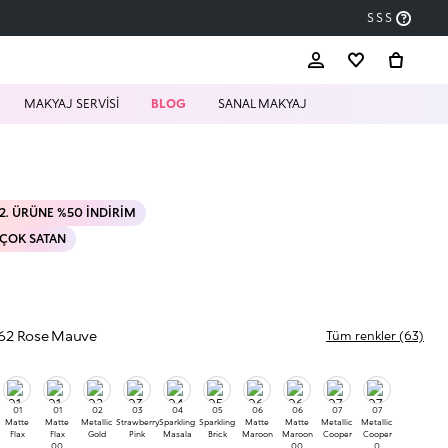
SSS
MAKYAJ SERVİSİ
BLOG
SANAL MAKYAJ
2. ÜRÜNE %50 İNDIRIM
ÇOK SATAN
62 Rose Mauve
Tüm renkler (63)
01
01
02
03
04
05
06
06
07
07
Matte
Matte
Metallic
Strawberry
Sparkling
Sparkling
Matte
Matte
Metallic
Metallic
Flax
Flax
Gold
Pink
Masala
Brick
Maroon
Maroon
Cooper
Cooper
00
00
0