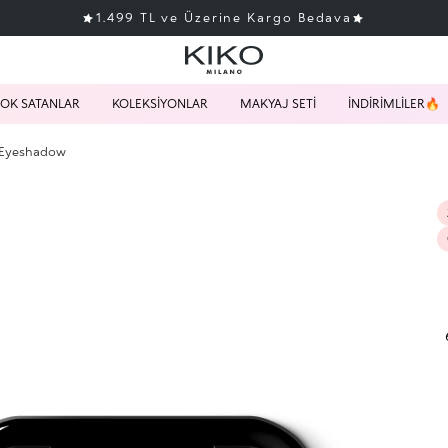
1.499 TL ve Üzerine Kargo Bedava
OK SATANLAR
KOLEKSİYONLAR
MAKYAJ SETİ
İNDİRİMLİLER🔥
 Eyeshadow