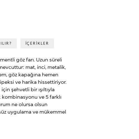
ILIR?
İÇERİKLER
entli göz farı. Uzun süreli
evcuttur: mat, inci, metalik,
l işlem, göz kapağına hemen
peksi ve harika hissettiriyor.
in şehvetli bir ışıltıyla
nk kombinasyonu ve 5 farklı
urum ne olursa olsun
rüzsüz uygulama ve mükemmel