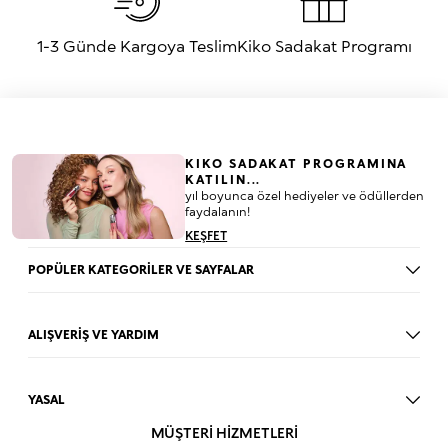
1-3 Günde Kargoya Teslim
Kiko Sadakat Programı
KIKO SADAKAT PROGRAMINA
KATILIN...
yıl boyunca özel hediyeler ve ödüllerden
faydalanın!
KEŞFET
POPÜLER KATEGORİLER VE SAYFALAR
Dudak Parlatıcısı
Ruj
ALIŞVERİŞ VE YARDIM
Göz Farı
BLOG
Fondöten
Mağazalar
Allık
YASAL
İade Prosedürü
Makyaj Seti
Üyelik Sözleşmesi
MÜŞTERİ HİZMETLERİ
Profil Bilgilerim
Eyeliner