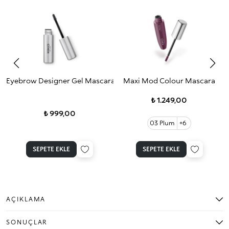
Eyebrow Designer Gel Mascara
Maxi Mod Colour Mascara
₺ 1.249,00
₺ 999,00
03 Plum
+6
SEPETE EKLE
SEPETE EKLE
AÇIKLAMA
SONUÇLAR
Uzun süre kalıcı, yoğun ve pürüzsüzce kayan gözün dışı için göz kalemi.