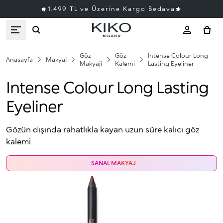
1.499 TL ve Üzerine Kargo Bedava
Göz
Göz
Intense Colour Long
Anasayfa
Makyaj
Makyaji
Kalemi
Lasting Eyeliner
Intense Colour Long Lasting
Eyeliner
Gözün dışında rahatlıkla kayan uzun süre kalıcı göz
kalemi
SANAL MAKYAJ