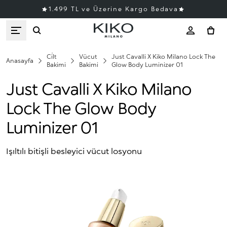
1.499 TL ve Üzerine Kargo Bedava
Ci̇lt
Vücut
Just Cavalli X Kiko Milano Lock The
Anasayfa
Bakimi
Bakimi
Glow Body Luminizer 01
Just Cavalli X Kiko Milano
Lock The Glow Body
Luminizer 01
Işıltılı bitişli besleyici vücut losyonu