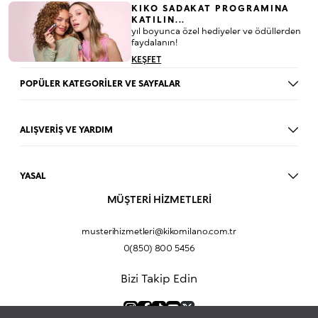
KIKO SADAKAT PROGRAMINA
KATILIN...
yıl boyunca özel hediyeler ve ödüllerden
faydalanın!
KEŞFET
POPÜLER KATEGORİLER VE SAYFALAR
Dudak Parlatıcısı
Ruj
ALIŞVERİŞ VE YARDIM
Göz Farı
BLOG
Fondöten
Mağazalar
Allık
YASAL
İade Prosedürü
Makyaj Seti
Üyelik Sözleşmesi
MÜŞTERİ HİZMETLERİ
Profil Bilgilerim
Eyeliner
Müşteri Aydınlatma Metni
Hakkımızda
Fondöten
Mesafeli Satış Sözleşmesi
musterihizmetleri@kikomilano.com.tr
Sıkça Sorulan Sorular
Kapatıcı
KVKK Politikası ve Gizlilik
0(850) 800 5456
Bize Ulaşın
BB Krem
Çerez Politikası
Kurumsal Satış
Pudra
Bizi Takip Edin
Sipariş Takip
Kampanyalar
Dudak Nemlendiricisi
Ürün Güvenlik Bilgi Formları (SDS)
Hediyeni Kişiselleştir
Makyaj Bazı