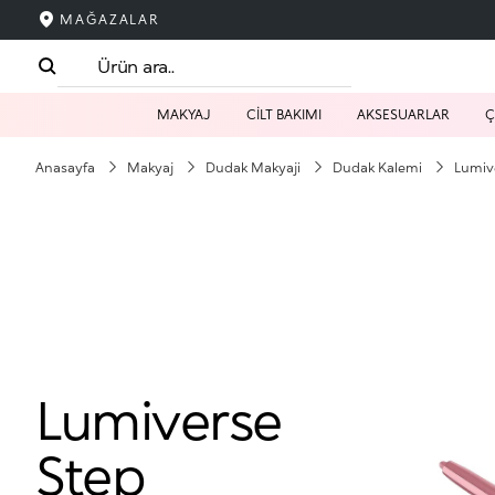
MAĞAZALAR
MAKYAJ
CİLT BAKIMI
AKSESUARLAR
Ç
Anasayfa
Makyaj
Dudak Makyaji
Dudak Kalemi
Lumive
Lumiverse
Step