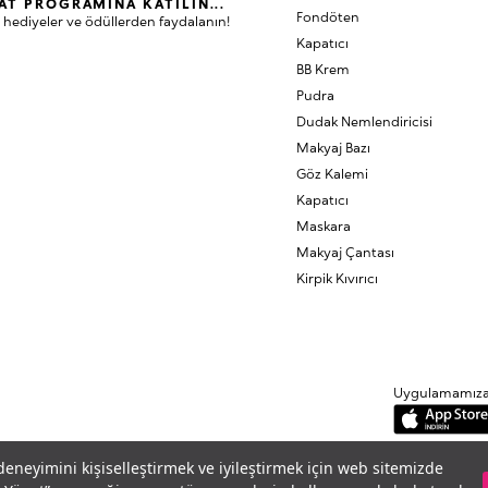
AT PROGRAMINA KATILIN...
Fondöten
 hediyeler ve ödüllerden faydalanın!
Kapatıcı
BB Krem
Pudra
Dudak Nemlendiricisi
Makyaj Bazı
Göz Kalemi
Kapatıcı
Maskara
Makyaj Çantası
Kirpik Kıvırıcı
Uygulamamıza B
 deneyimini kişiselleştirmek ve iyileştirmek için web sitemizde