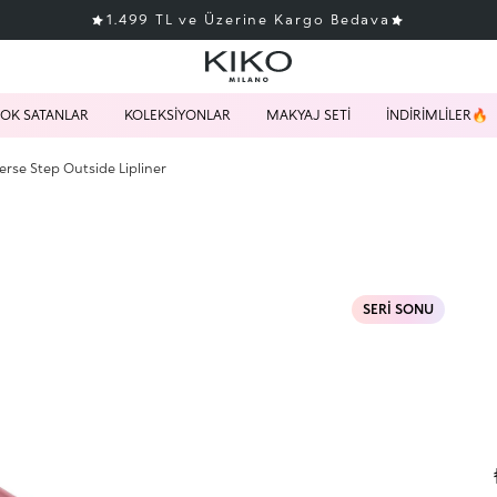
1.499 TL ve Üzerine Kargo Bedava
OK SATANLAR
KOLEKSİYONLAR
MAKYAJ SETİ
İNDİRİMLİLER🔥
rse Step Outside Lipliner
SERİ SONU