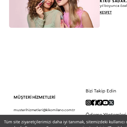
KIKO SADAK
yıl boyunca özel
KEŞFET
Bizi Takip Edin
MÜŞTERİ HİZMETLERİ
musterihizmetleri@kikomilano.com.tr
Ödeme Yöntemleri
0(850) 800 5456
Tüm site ziyaretçilerimizi daha iyi tanımak, sitemizdeki kullanıcı