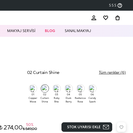
SSS
MAKYAJ SERVİSİ
BLOG
SANAL MAKYAJ
02 Curtain Shine
Tüm renkler (6)
01
02
03
04
05
06
Copper
Curtain
Ruby
Dusk
Radiance
Candy
Wave
Shine
Bite
Berry
Rose
Spark
50%
₺ 274,00
STOK UYARISI EKLE
₺ 549,00