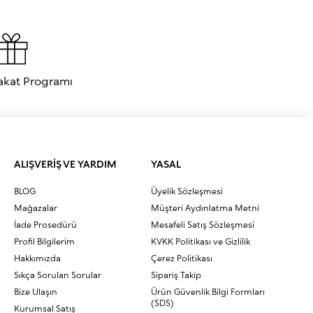
akat Programı
ALIŞVERİŞ VE YARDIM
YASAL
BLOG
Üyelik Sözleşmesi
Mağazalar
Müşteri Aydınlatma Metni
İade Prosedürü
Mesafeli Satış Sözleşmesi
Profil Bilgilerim
KVKK Politikası ve Gizlilik
Hakkımızda
Çerez Politikası
Sıkça Sorulan Sorular
Sipariş Takip
Bize Ulaşın
Ürün Güvenlik Bilgi Formları
(SDS)
Kurumsal Satış