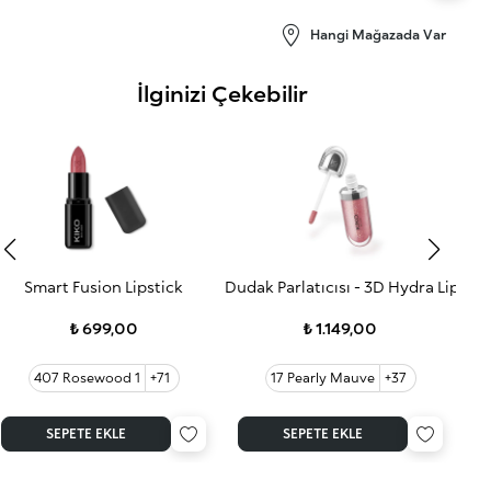
Hangi Mağazada Var
İlginizi Çekebilir
Smart Fusion Lipstick
Dudak Parlatıcısı - 3D Hydra Lip Glo
3D 
₺ 699,00
₺ 1.149,00
407 Rosewood 1
+71
17 Pearly Mauve
+37
SEPETE EKLE
SEPETE EKLE