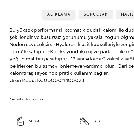
AÇIKLAMA
SONUÇLAR
NASIL
Bu yüksek performanslı otomatik dudak kalemi ile dudak
şekillendir ve kusursuz görünümü yakala. Yoğun pigment
Neden seveceksin: -Hyalüronik asit kapsülleriyle zengin
formüle sahiptir. -Koleksiyondaki ruj ve parlatıcı il
yoğun mat bitişe sahiptir. -12 saate kadar* kalıcılık s
belirlerken bulaşmayı önlemeye yardımcı olur. -Geri çe
kalemtıraş sayesinde pratik kullanım sağlar.
Ürün Kodu: KC000001140002B
Ambalaj Görselleri
PAO 24
0,3 G