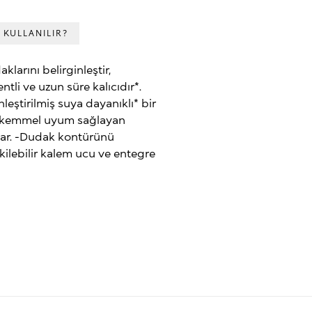
 KULLANILIR?
larını belirginleştir,
li ve uzun süre kalıcıdır*.
leştirilmiş suya dayanıklı* bir
e mükemmel uyum sağlayan
ağlar. -Dudak kontürünü
kilebilir kalem ucu ve entegre