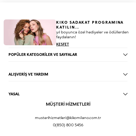
KIKO SADAKAT PROGRAMINA
KATILIN...
yıl boyunca özel hediyeler ve ödüllerden
faydalanın!
KEŞFET
POPÜLER KATEGORİLER VE SAYFALAR
Dudak Parlatıcısı
Ruj
ALIŞVERİŞ VE YARDIM
Göz Farı
BLOG
Fondöten
Mağazalar
Allık
YASAL
İade Prosedürü
Makyaj Seti
Üyelik Sözleşmesi
MÜŞTERİ HİZMETLERİ
Profil Bilgilerim
Eyeliner
Müşteri Aydınlatma Metni
Hakkımızda
Fondöten
Mesafeli Satış Sözleşmesi
musterihizmetleri@kikomilano.com.tr
Sıkça Sorulan Sorular
Kapatıcı
KVKK Politikası ve Gizlilik
0(850) 800 5456
Bize Ulaşın
BB Krem
Çerez Politikası
Kurumsal Satış