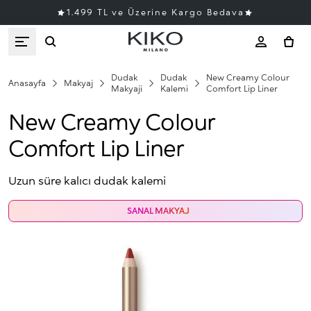
1.499 TL ve Üzerine Kargo Bedava
Dudak
Dudak
New Creamy Colour
Anasayfa
Makyaj
Makyaji
Kalemi
Comfort Lip Liner
New Creamy Colour
Comfort Lip Liner
Uzun süre kalıcı dudak kalemi
SANAL MAKYAJ