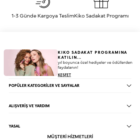
1-3 Günde Kargoya Teslim
Kiko Sadakat Programı
KIKO SADAKAT PROGRAMINA
KATILIN...
yıl boyunca özel hediyeler ve ödüllerden
faydalanın!
KEŞFET
POPÜLER KATEGORİLER VE SAYFALAR
Dudak Parlatıcısı
Ruj
ALIŞVERİŞ VE YARDIM
Göz Farı
BLOG
Fondöten
Mağazalar
Allık
YASAL
İade Prosedürü
Makyaj Seti
Üyelik Sözleşmesi
MÜŞTERİ HİZMETLERİ
Profil Bilgilerim
Eyeliner