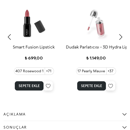
Smart Fusion Lipstick
Dudak Parlatıcısı - 3D Hydra Lip
₺ 699,00
₺ 1.149,00
407 Rosewood 1
+71
17 Pearly Mauve
+37
SEPETE EKLE
SEPETE EKLE
AÇIKLAMA
SONUÇLAR
"Dudak kontürünü hassas bir şekilde belirleyen eşit ve yoğun renklere