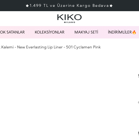
1.499 TL ve Üzerine Kargo Bedava
OK SATANLAR
KOLEKSİYONLAR
MAKYAJ SETİ
İNDİRİMLİLER🔥
Kalemi - New Everlasting Lip Liner - 501 Cyclamen Pink