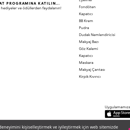
AT PROGRAMINA KATILIN...
Fondöten
 hediyeler ve ödüllerden faydalanın!
Kapatıcı
BB Krem
Pudra
Dudak Nemlendiricisi
Makyaj Bazı
Göz Kalemi
Kapatıcı
Maskara
Makyaj Çantası
Kirpik Kıvırıcı
Uygulamamıza B
 deneyimini kişiselleştirmek ve iyileştirmek için web sitemizde