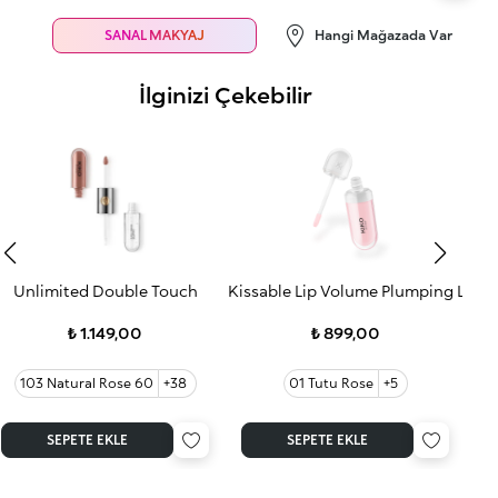
SANAL MAKYAJ
Hangi Mağazada Var
İlginizi Çekebilir
Unlimited Double Touch
Kissable Lip Volume Plumping Lip 
₺ 1.149,00
₺ 899,00
103 Natural Rose 60
+38
01 Tutu Rose
+5
SEPETE EKLE
SEPETE EKLE