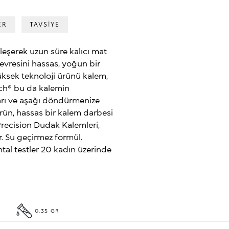
ER
TAVSİYE
eşerek uzun süre kalıcı mat
evresini hassas, yoğun bir
Yüksek teknoloji ürünü kalem,
uch® bu da kalemin
karı ve aşağı döndürmenize
 ürün, hassas bir kalem darbesi
Precision Dudak Kalemleri,
r. Su geçirmez formül.
ntal testler 20 kadın üzerinde
0.35 GR