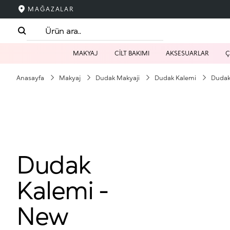
MAĞAZALAR
MAKYAJ
CİLT BAKIMI
AKSESUARLAR
Ç
Anasayfa
Makyaj
Dudak Makyaji
Dudak Kalemi
Dudak 
Dudak
Kalemi -
New