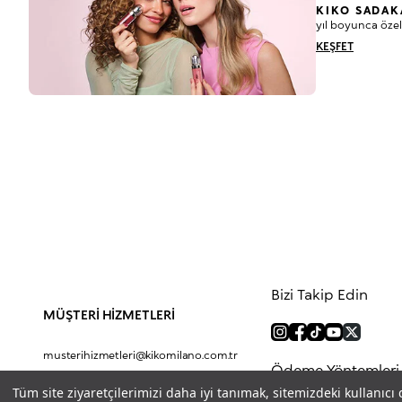
KIKO SADAK
yıl boyunca özel
KEŞFET
Bizi Takip Edin
MÜŞTERİ HİZMETLERİ
musterihizmetleri@kikomilano.com.tr
Ödeme Yöntemleri
0(850) 800 5456
Tüm site ziyaretçilerimizi daha iyi tanımak, sitemizdeki kullanıcı