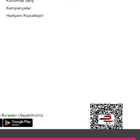
Kurumsal Satış
Kampanyalar
Hediyeni Kişiselleştir
uradan Ulaşabilirsiniz.
Etbis'e kayıtlıdır.