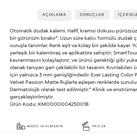
AÇIKLAMA
SONUÇLAR
İÇERİKL
Otomatik dudak kalemi. Hafif, kremsi dokusu pürüzsüzl
bir görünüm bırakır*. Uzun süre kalıcı formülü dudak ç
vuruşla tanımlar. Renk eşit ve kolay bir şekilde kayar. 
yerleşik bir kalemtıraş ve aplikatöre sahiptir; SmartTo
kavranmasını kolaylaştırır; ve ürünü gerektiği gibi yu
olanak tanıyan geri çekilebilir bir tasarım. Kıvrılabilen
için yalnızca 3 mm genişliğindedir. Ever Lasting Color 
Velvet Passion Matte Rujlarla eşleşen renklerde sunulu
Dermatolojik olarak test edilmiştir.* Klinik ve enstrüma
gerçekleştirilmiştir.
Ürün Kodu: KM000000425001B
MADE IN ALMANYA
PAO 24