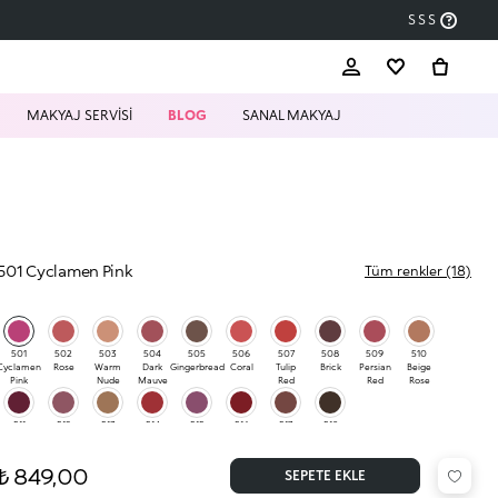
SSS
MAKYAJ SERVİSİ
BLOG
SANAL MAKYAJ
501 Cyclamen Pink
Tüm renkler (18)
501
502
503
504
505
506
507
508
509
510
Cyclamen
Rose
Warm
Dark
Gingerbread
Coral
Tulip
Brick
Persian
Beige
Pink
Nude
Mauve
Red
Red
Rose
511
512
513
514
515
516
517
518
Rosewood
Mauve
Almond
Red
Plum
Deep
Rosy
Dark
Red
Brown
Brown
₺ 849,00
SEPETE EKLE