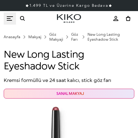
1.499 TL ve Üzerine Kargo Bedava
Göz
Göz
New Long Lasting
Anasayfa
Makyaj
Makyaji
Farı
Eyeshadow Stick
New Long Lasting
Eyeshadow Stick
Kremsi formüllü ve 24 saat kalıcı, stick göz farı
SANAL MAKYAJ