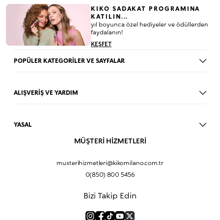
KIKO SADAKAT PROGRAMINA
KATILIN...
yıl boyunca özel hediyeler ve ödüllerden
faydalanın!
KEŞFET
POPÜLER KATEGORİLER VE SAYFALAR
Dudak Parlatıcısı
Ruj
ALIŞVERİŞ VE YARDIM
Göz Farı
BLOG
Fondöten
Mağazalar
Allık
YASAL
İade Prosedürü
Makyaj Seti
Üyelik Sözleşmesi
MÜŞTERİ HİZMETLERİ
Profil Bilgilerim
Eyeliner
Müşteri Aydınlatma Metni
Hakkımızda
Fondöten
Mesafeli Satış Sözleşmesi
musterihizmetleri@kikomilano.com.tr
Sıkça Sorulan Sorular
Kapatıcı
KVKK Politikası ve Gizlilik
0(850) 800 5456
Bize Ulaşın
BB Krem
Çerez Politikası
Kurumsal Satış
Pudra
Bizi Takip Edin
Sipariş Takip
Kampanyalar
Dudak Nemlendiricisi
Ürün Güvenlik Bilgi Formları (SDS)
Hediyeni Kişiselleştir
Makyaj Bazı