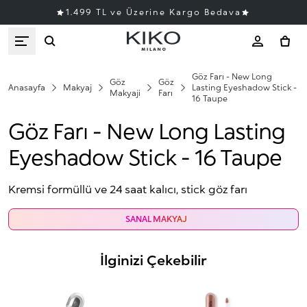
1.499 TL ve Üzerine Kargo Bedava
Göz Farı - New Long
Göz
Göz
Anasayfa
Makyaj
Lasting Eyeshadow Stick -
Makyaji
Farı
16 Taupe
Göz Farı - New Long Lasting
Eyeshadow Stick - 16 Taupe
Kremsi formüllü ve 24 saat kalıcı, stick göz farı
SANAL MAKYAJ
İlginizi Çekebilir