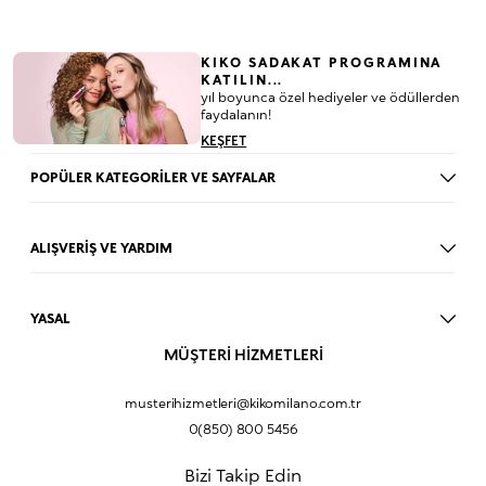
KIKO SADAKAT PROGRAMINA
KATILIN...
yıl boyunca özel hediyeler ve ödüllerden
faydalanın!
KEŞFET
POPÜLER KATEGORİLER VE SAYFALAR
Dudak Parlatıcısı
Ruj
ALIŞVERİŞ VE YARDIM
Göz Farı
BLOG
Fondöten
Mağazalar
Allık
YASAL
İade Prosedürü
Makyaj Seti
Üyelik Sözleşmesi
MÜŞTERİ HİZMETLERİ
Profil Bilgilerim
Eyeliner
Müşteri Aydınlatma Metni
Hakkımızda
Fondöten
Mesafeli Satış Sözleşmesi
musterihizmetleri@kikomilano.com.tr
Sıkça Sorulan Sorular
Kapatıcı
KVKK Politikası ve Gizlilik
0(850) 800 5456
Bize Ulaşın
BB Krem
Çerez Politikası
Kurumsal Satış
Pudra
Bizi Takip Edin
Sipariş Takip