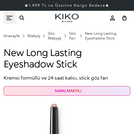
1.499 TL ve Üzerine Kargo Bedava
Göz
Göz
New Long Lasting
Anasayfa
Makyaj
Makyaji
Farı
Eyeshadow Stick
New Long Lasting
Eyeshadow Stick
Kremsi formüllü ve 24 saat kalıcı, stick göz farı
SANAL MAKYAJ