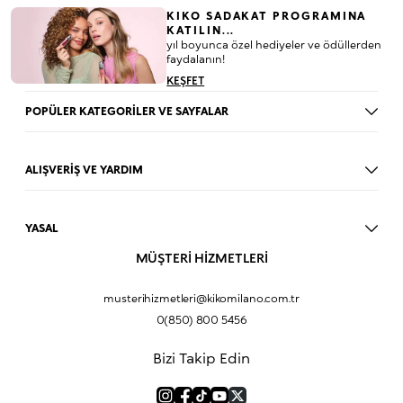
KIKO SADAKAT PROGRAMINA
KATILIN...
yıl boyunca özel hediyeler ve ödüllerden
faydalanın!
KEŞFET
POPÜLER KATEGORİLER VE SAYFALAR
Dudak Parlatıcısı
Ruj
ALIŞVERİŞ VE YARDIM
Göz Farı
BLOG
Fondöten
Mağazalar
Allık
YASAL
İade Prosedürü
Makyaj Seti
Üyelik Sözleşmesi
MÜŞTERİ HİZMETLERİ
Profil Bilgilerim
Eyeliner
Müşteri Aydınlatma Metni
Hakkımızda
Fondöten
Mesafeli Satış Sözleşmesi
musterihizmetleri@kikomilano.com.tr
Sıkça Sorulan Sorular
Kapatıcı
KVKK Politikası ve Gizlilik
0(850) 800 5456
Bize Ulaşın
BB Krem
Çerez Politikası
Kurumsal Satış
Pudra
Bizi Takip Edin
Sipariş Takip
Kampanyalar
Dudak Nemlendiricisi
Ürün Güvenlik Bilgi Formları (SDS)
Hediyeni Kişiselleştir
Makyaj Bazı