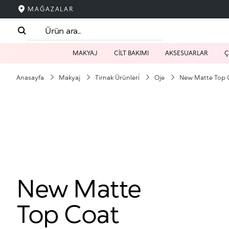
MAĞAZALAR
MAKYAJ
CİLT BAKIMI
AKSESUARLAR
Ç
Anasayfa
Makyaj
Tirnak Ürünleri̇
Oje
New Matte Top 
New Matte
Top Coat