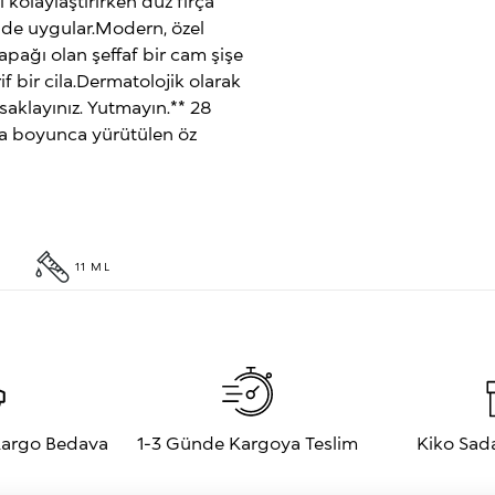
kolaylaştırırken düz fırça
ilde uygular.Modern, özel
pağı olan şeffaf bir cam şişe
f bir cila.Dermatolojik olarak
saklayınız. Yutmayın.** 28
fta boyunca yürütülen öz
11 ML
 Kargo Bedava
1-3 Günde Kargoya Teslim
Kiko Sad