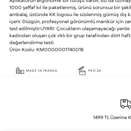
Aplikatörün ergonomik bir tutuşu vardır, bu da tutmayı 
1000 şeffaf kıl ile paketlenmiş, ürünü sorunsuz bir şek
ambalaj, üstünde KK logosu ile süslenmiş gümüş dış ka
içerir. Düzgün, profesyonel görünümlü manikür için zari
test edilmiştir.UYARI: Çocukların ulaşamayacağı yerde 
kadından oluşan çok ırklı bir grup tarafından dört ha
değerlendirme testi.
Ürün Kodu: KM000000174001B
MADE IN FRANSA
PAO 24
1499 TL Üzerine