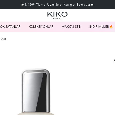
1.499 TL ve Üzerine Kargo Bedava
OK SATANLAR
KOLEKSİYONLAR
MAKYAJ SETİ
İNDİRİMLİLER🔥
Coat