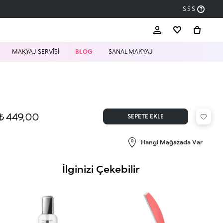
SSS
MAKYAJ SERVİSİ
BLOG
SANAL MAKYAJ
₺ 449,00
SEPETE EKLE
Hangi Mağazada Var
İlginizi Çekebilir