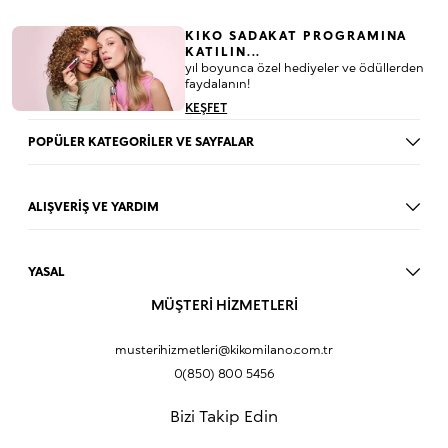
KIKO SADAKAT PROGRAMINA
KATILIN...
yıl boyunca özel hediyeler ve ödüllerden
faydalanın!
KEŞFET
POPÜLER KATEGORİLER VE SAYFALAR
Dudak Parlatıcısı
Ruj
ALIŞVERİŞ VE YARDIM
Göz Farı
BLOG
Fondöten
Mağazalar
Allık
YASAL
İade Prosedürü
Makyaj Seti
Üyelik Sözleşmesi
MÜŞTERİ HİZMETLERİ
Profil Bilgilerim
Eyeliner
Müşteri Aydınlatma Metni
Hakkımızda
Fondöten
Mesafeli Satış Sözleşmesi
musterihizmetleri@kikomilano.com.tr
Sıkça Sorulan Sorular
Kapatıcı
KVKK Politikası ve Gizlilik
0(850) 800 5456
Bize Ulaşın
BB Krem
Çerez Politikası
Kurumsal Satış
Pudra
Bizi Takip Edin
Sipariş Takip
Kampanyalar
Dudak Nemlendiricisi
Ürün Güvenlik Bilgi Formları (SDS)