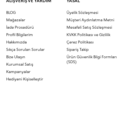
ALIŞVERİŞ VE YARDIM
YASAL
BLOG
Üyelik Sözleşmesi
Mağazalar
Müşteri Aydınlatma Metni
İade Prosedürü
Mesafeli Satış Sözleşmesi
Profil Bilgilerim
KVKK Politikası ve Gizlilik
Hakkımızda
Çerez Politikası
Sıkça Sorulan Sorular
Sipariş Takip
Bize Ulaşın
Ürün Güvenlik Bilgi Formları
(SDS)
Kurumsal Satış
Kampanyalar
Hediyeni Kişiselleştir