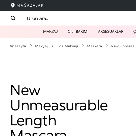
MAĞAZALAR
MAKYAJ
CİLT BAKIMI
AKSESUARLAR
Ç
Anasayfa
Makyaj
Göz Makyaji
Maskara
New Unmeasu
New
Unmeasurable
Length
Mascara