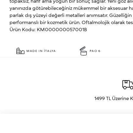
topaksız, hafif ama yoğun bir sonuç sağlar. Yeni göz al
yanınızda götürebileceğiniz mükemmel bir aksesuar h
parlak dış yüzeyi değerli metalleri anımsatır. Güzelliği
performanslı bir kozmetik ürün. Oftalmolojik olarak test
Ürün Kodu: KM000000057001B
MADE IN İTALYA
PAO 6
1499 TL Üzerine