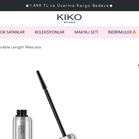
1.499 TL ve Üzerine Kargo Bedava
OK SATANLAR
KOLEKSİYONLAR
MAKYAJ SETİ
İNDİRİMLİLER🔥
rable Length Mascara