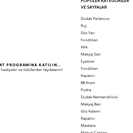
POPÜLER KATEGORİLER
VE SAYFALAR
Dudak Parlatıcısı
Ruj
Göz Farı
Fondöten
Allık
Makyaj Seti
Eyeliner
AT PROGRAMINA KATILIN...
Fondöten
 hediyeler ve ödüllerden faydalanın!
Kapatıcı
BB Krem
Pudra
Dudak Nemlendiricisi
Makyaj Bazı
Göz Kalemi
Kapatıcı
Maskara
Makyaj Çantası