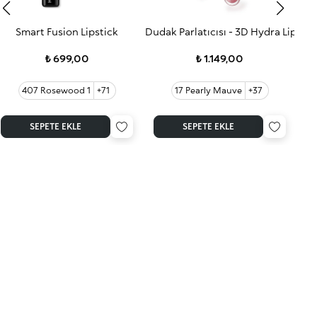
Smart Fusion Lipstick
Dudak Parlatıcısı - 3D Hydra Lip Glo
3D 
₺ 699,00
₺ 1.149,00
407 Rosewood 1
+71
17 Pearly Mauve
+37
4
SEPETE EKLE
SEPETE EKLE