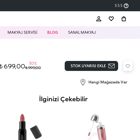
SSS
MAKYAJ SERVİSİ
BLOG
SANAL MAKYAJ
30%
₺ 699,00
STOK UYARISI EKLE
₺ 999,00
Hangi Mağazada Var
İlginizi Çekebilir