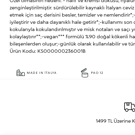
Özel olmasının nedeni: - hafif ve kremsi dokusu, hyalur
zenginleştirilmiştir. sürdürülebilir kaynaklı İtalyan cev
etmek için saç derisini besler, temizler ve nemlendirir
iyileştirir ve daha dayanıklı hale getirir*;-kullanımı son
kokularıyla kokulandırılmıştır ve misk notaları ve saç
kolaylaştırır**;-vegan*** formülü %90 doğal kökenli 
bileşenlerden oluşur;-günlük olarak kullanılabilir ve t
Ürün Kodu: KS000000236001B
MADE IN İTALYA
PAO 12
1499 TL Üzerine