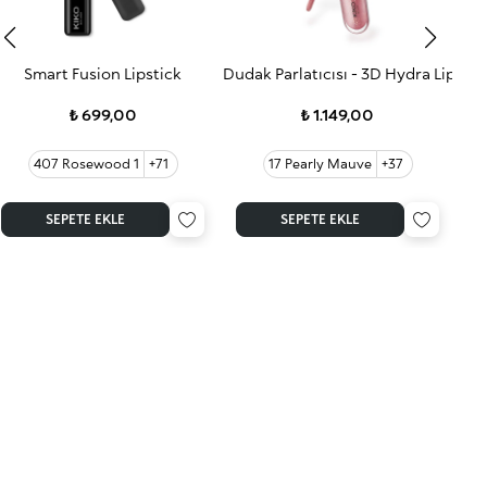
Smart Fusion Lipstick
Dudak Parlatıcısı - 3D Hydra Lip Glo
3D 
₺ 699,00
₺ 1.149,00
407 Rosewood 1
+71
17 Pearly Mauve
+37
SEPETE EKLE
SEPETE EKLE