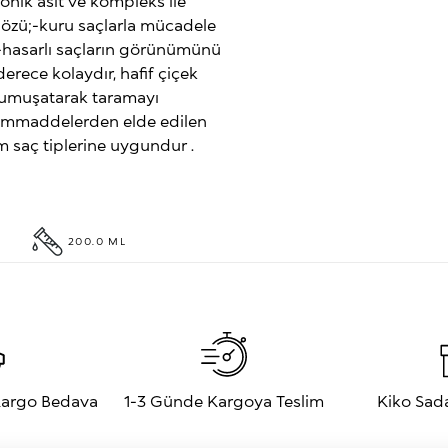
onik asit ve kompleks ile
iz özü;-kuru saçlarla mücadele
*;-hasarlı saçların görünümünü
 derece kolaydır, hafif çiçek
ı yumuşatarak taramayı
hammaddelerden elde edilen
üm saç tiplerine uygundur .
200.0 ML
 Kargo Bedava
1-3 Günde Kargoya Teslim
Kiko Sad