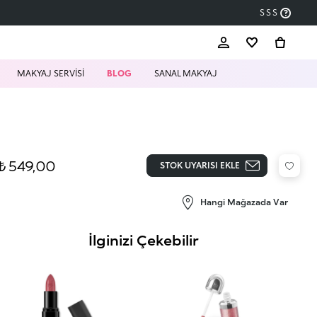
SSS
MAKYAJ SERVİSİ
BLOG
SANAL MAKYAJ
₺ 549,00
STOK UYARISI EKLE
Hangi Mağazada Var
İlginizi Çekebilir