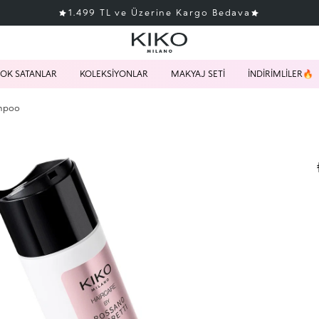
1.499 TL ve Üzerine Kargo Bedava
OK SATANLAR
KOLEKSİYONLAR
MAKYAJ SETİ
İNDİRİMLİLER🔥
ampoo