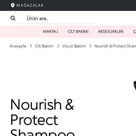
MAĞAZALAR
MAKYAJ
CİLT BAKIMI
AKSESUARLAR
Ç
Anasayfa
Ci̇lt Bakimi
Vücut Bakimi
Nourish & Protect Sh
Nourish &
Protect
Shampoo