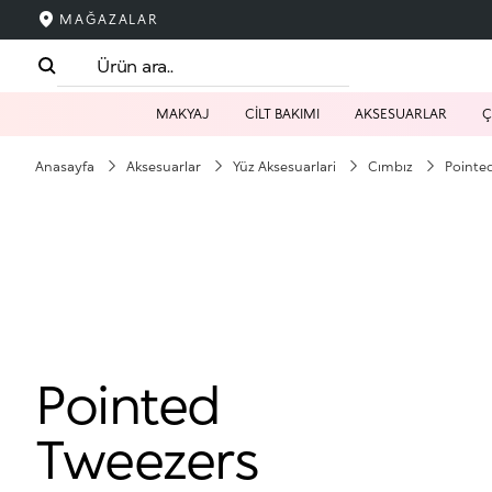
MAĞAZALAR
MAKYAJ
CİLT BAKIMI
AKSESUARLAR
Ç
Anasayfa
Aksesuarlar
Yüz Aksesuarlari
Cımbız
Pointe
Pointed
Tweezers