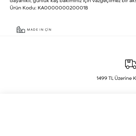
dayanıklı, günlük kaş bakımınız için vazgeçilmez bir ak
Ürün Kodu: KA000000020001B
MADE IN ÇIN
1499 TL Üzerine