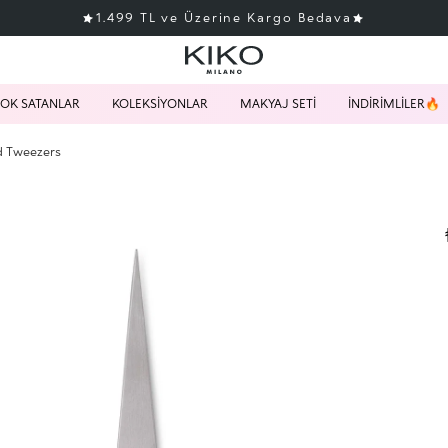
1.499 TL ve Üzerine Kargo Bedava
OK SATANLAR
KOLEKSİYONLAR
MAKYAJ SETİ
İNDİRİMLİLER🔥
d Tweezers