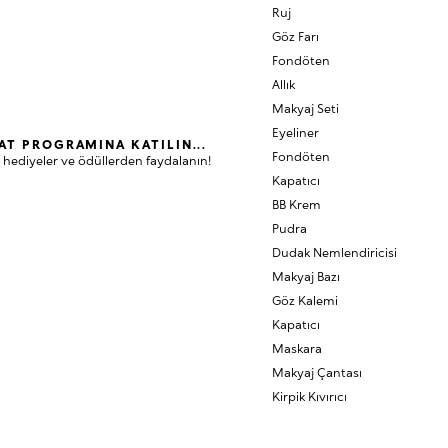
Ruj
Göz Farı
Fondöten
Allık
Makyaj Seti
Eyeliner
AT PROGRAMINA KATILIN...
Fondöten
 hediyeler ve ödüllerden faydalanın!
Kapatıcı
BB Krem
Pudra
Dudak Nemlendiricisi
Makyaj Bazı
Göz Kalemi
Kapatıcı
Maskara
Makyaj Çantası
Kirpik Kıvırıcı