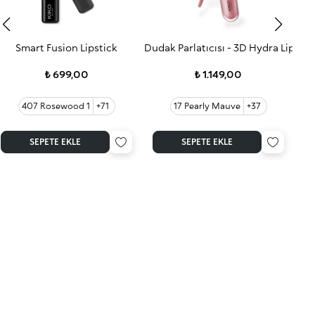
Smart Fusion Lipstick
Dudak Parlatıcısı - 3D Hydra Lip Glo
3D 
₺ 699,00
₺ 1.149,00
407 Rosewood 1
+71
17 Pearly Mauve
+37
4
SEPETE EKLE
SEPETE EKLE