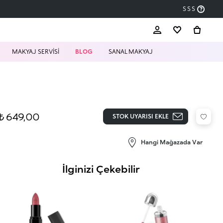
SSS
MAKYAJ SERVİSİ
BLOG
SANAL MAKYAJ
₺ 649,00
STOK UYARISI EKLE
Hangi Mağazada Var
İlginizi Çekebilir