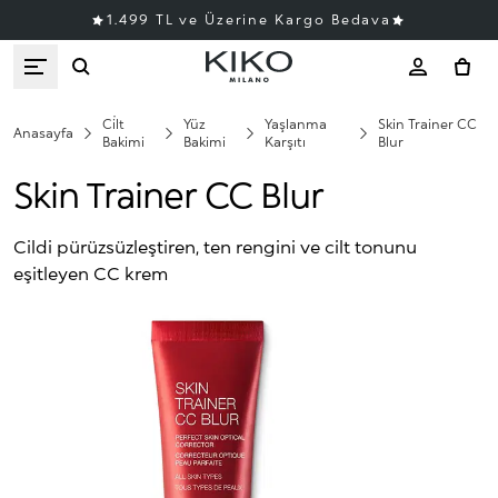
1.499 TL ve Üzerine Kargo Bedava
Ci̇lt
Yüz
Yaşlanma
Skin Trainer CC
Anasayfa
Bakimi
Bakimi
Karşıtı
Blur
Skin Trainer CC Blur
Cildi pürüzsüzleştiren, ten rengini ve cilt tonunu
eşitleyen CC krem