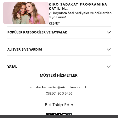
KIKO SADAKAT PROGRAMINA
KATILIN...
yıl boyunca özel hediyeler ve ödüllerden
faydalanın!
KEŞFET
POPÜLER KATEGORİLER VE SAYFALAR
Dudak Parlatıcısı
Ruj
ALIŞVERİŞ VE YARDIM
Göz Farı
BLOG
Fondöten
Mağazalar
Allık
YASAL
İade Prosedürü
Makyaj Seti
Üyelik Sözleşmesi
MÜŞTERİ HİZMETLERİ
Profil Bilgilerim
Eyeliner
Müşteri Aydınlatma Metni
Hakkımızda
Fondöten
Mesafeli Satış Sözleşmesi
musterihizmetleri@kikomilano.com.tr
Sıkça Sorulan Sorular
Kapatıcı
KVKK Politikası ve Gizlilik
0(850) 800 5456
Bize Ulaşın
BB Krem
Çerez Politikası
Kurumsal Satış
Pudra
Bizi Takip Edin
Sipariş Takip
Kampanyalar
Dudak Nemlendiricisi
Ürün Güvenlik Bilgi Formları (SDS)
Hediyeni Kişiselleştir
Makyaj Bazı