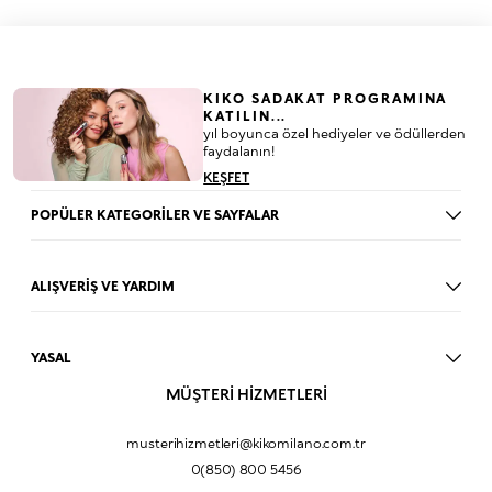
KIKO SADAKAT PROGRAMINA
KATILIN...
yıl boyunca özel hediyeler ve ödüllerden
faydalanın!
KEŞFET
POPÜLER KATEGORİLER VE SAYFALAR
Dudak Parlatıcısı
Ruj
ALIŞVERİŞ VE YARDIM
Göz Farı
BLOG
Fondöten
Mağazalar
Allık
YASAL
İade Prosedürü
Makyaj Seti
Üyelik Sözleşmesi
MÜŞTERİ HİZMETLERİ
Profil Bilgilerim
Eyeliner
Müşteri Aydınlatma Metni
Hakkımızda
Fondöten
Mesafeli Satış Sözleşmesi
musterihizmetleri@kikomilano.com.tr
Sıkça Sorulan Sorular
Kapatıcı
KVKK Politikası ve Gizlilik
0(850) 800 5456
Bize Ulaşın
BB Krem