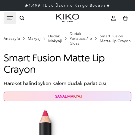
1.499 TL ve Üzerine Kargo Bedava
Dudak
Dudak
Smart Fusion
Anasayfa
Makyaj
Parlatıcısı/lip
Makyaji
Matte Lip Crayon
Gloss
Smart Fusion Matte Lip
Crayon
Hareket halindeyken kalem dudak parlatıcısı
SANAL MAKYAJ