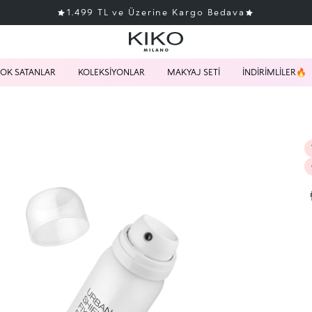
1.499 TL ve Üzerine Kargo Bedava
OK SATANLAR
KOLEKSİYONLAR
MAKYAJ SETİ
İNDİRİMLİLER🔥