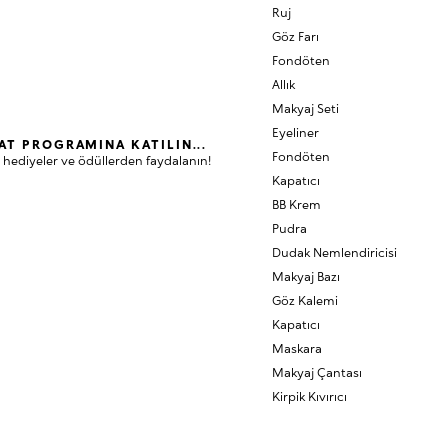
Ruj
Göz Farı
Fondöten
Allık
Makyaj Seti
Eyeliner
AT PROGRAMINA KATILIN...
Fondöten
 hediyeler ve ödüllerden faydalanın!
Kapatıcı
BB Krem
Pudra
Dudak Nemlendiricisi
Makyaj Bazı
Göz Kalemi
Kapatıcı
Maskara
Makyaj Çantası
Kirpik Kıvırıcı