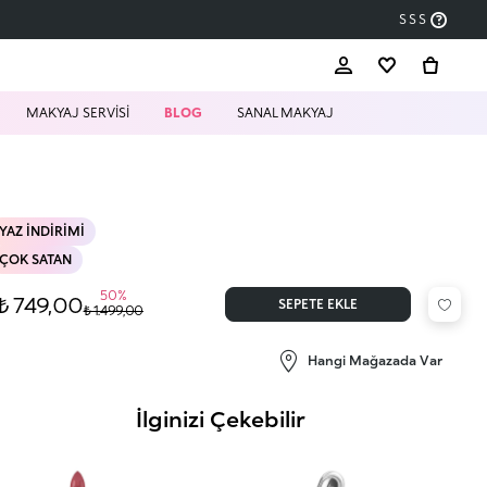
SSS
MAKYAJ SERVİSİ
BLOG
SANAL MAKYAJ
YAZ İNDIRIMI
ÇOK SATAN
50%
₺ 749,00
SEPETE EKLE
₺ 1.499,00
Hangi Mağazada Var
İlginizi Çekebilir