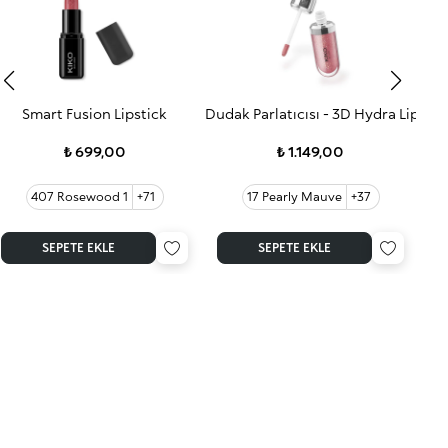
Smart Fusion Lipstick
Dudak Parlatıcısı - 3D Hydra Lip Glo
3D 
₺ 699,00
₺ 1.149,00
407 Rosewood 1
+71
17 Pearly Mauve
+37
4
SEPETE EKLE
SEPETE EKLE