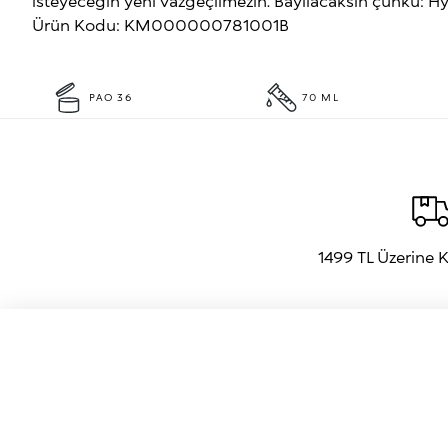
isteyeceğin yeni vazgeçilmezin. Bayılacaksın çünkü: Hyal
Ürün Kodu: KM000000781001B
PAO 36
70 ML
1499 TL Üzerine