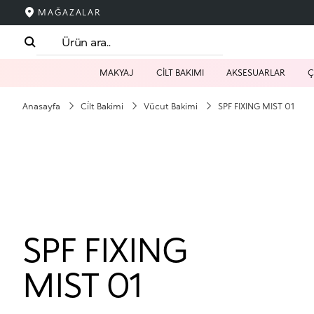
MAĞAZALAR
MAKYAJ
CİLT BAKIMI
AKSESUARLAR
Ç
Anasayfa
Ci̇lt Bakimi
Vücut Bakimi
SPF FIXING MIST 01
SPF FIXING
MIST 01