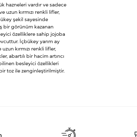
yük hazneleri vardır ve sadece
 uzun kırmızı renkli lifler,
çbükey şekil sayesinde
lmış bir görünüm kazanan
leyici özelliklere sahip jojoba
mevcuttur. İçbükey yarım ay
zun kırmızı renkli lifler,
r, abartılı bir hacim artırıcı
ilinen besleyici özellikleri
r toz ile zenginleştirilmiştir.