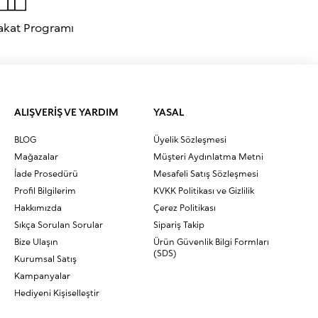
akat Programı
ALIŞVERİŞ VE YARDIM
YASAL
BLOG
Üyelik Sözleşmesi
Mağazalar
Müşteri Aydınlatma Metni
İade Prosedürü
Mesafeli Satış Sözleşmesi
Profil Bilgilerim
KVKK Politikası ve Gizlilik
Hakkımızda
Çerez Politikası
Sıkça Sorulan Sorular
Sipariş Takip
Bize Ulaşın
Ürün Güvenlik Bilgi Formları
(SDS)
Kurumsal Satış
Kampanyalar
Hediyeni Kişiselleştir