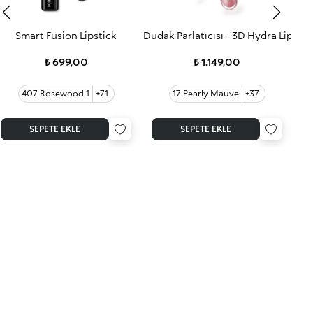
Smart Fusion Lipstick
Dudak Parlatıcısı - 3D Hydra Lip Glo
3D 
₺ 699,00
₺ 1.149,00
407 Rosewood 1
+71
17 Pearly Mauve
+37
SEPETE EKLE
SEPETE EKLE