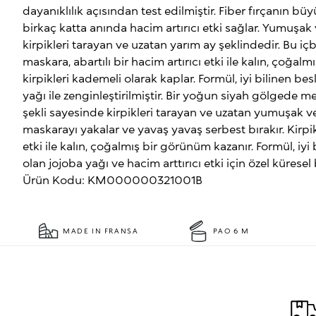
dayanıklılık açısından test edilmiştir. Fiber fırçanın bü
birkaç katta anında hacim artırıcı etki sağlar. Yumuşak ve
kirpikleri tarayan ve uzatan yarım ay şeklindedir. Bu i
maskara, abartılı bir hacim artırıcı etki ile kalın, çoğa
kirpikleri kademeli olarak kaplar. Formül, iyi bilinen bes
yağı ile zenginleştirilmiştir. Bir yoğun siyah gölgede 
şekli sayesinde kirpikleri tarayan ve uzatan yumuşak ve u
maskarayı yakalar ve yavaş yavaş serbest bırakır. Kirpikle
etki ile kalın, çoğalmış bir görünüm kazanır. Formül, iyi b
olan jojoba yağı ve hacim arttırıcı etki için özel küresel bi
Ürün Kodu: KM000000321001B
MADE IN FRANSA
PAO 6 M