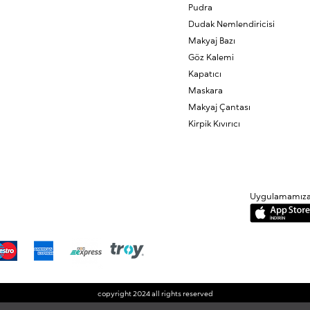
Pudra
Dudak Nemlendiricisi
Makyaj Bazı
Göz Kalemi
Kapatıcı
Maskara
Makyaj Çantası
Kirpik Kıvırıcı
Uygulamamıza B
copyright 2024 all rights reserved