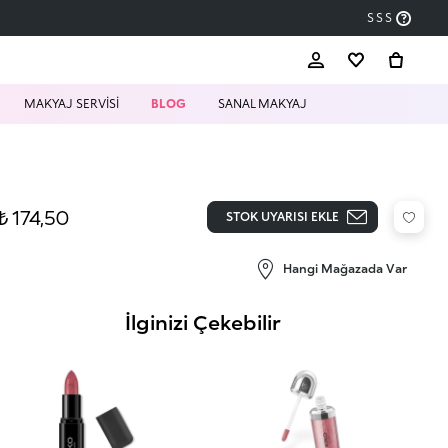
SSS
MAKYAJ SERVİSİ
BLOG
SANAL MAKYAJ
₺ 174,50
STOK UYARISI EKLE
Hangi Mağazada Var
İlginizi Çekebilir