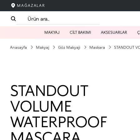
MAĞAZALAR
MAKYAJ
CİLT BAKIMI
AKSESUARLAR
Ç
Anasayfa
Makyaj
Göz Makyaji
Maskara
STANDOUT V
STANDOUT
VOLUME
WATERPROOF
MASCARA