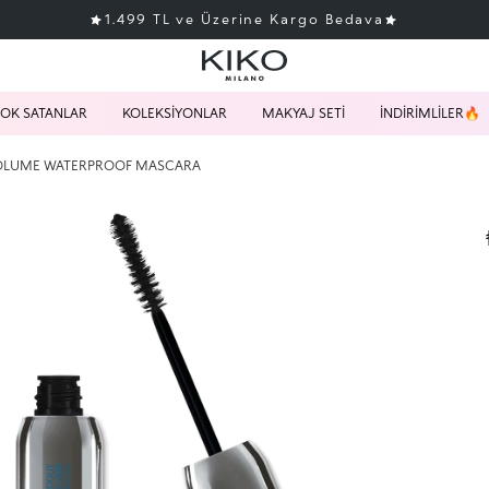
1.499 TL ve Üzerine Kargo Bedava
OK SATANLAR
KOLEKSİYONLAR
MAKYAJ SETİ
İNDİRİMLİLER🔥
OLUME WATERPROOF MASCARA