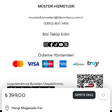
İade Prosedürü
Makyaj Seti
Üyelik Sözleşmesi
MÜŞTERİ HİZMETLERİ
Profil Bilgilerim
Eyeliner
Müşteri Aydınlatma Metni
Hakkımızda
Fondöten
Mesafeli Satış Sözleşmesi
musterihizmetleri@kikomilano.com.tr
Sıkça Sorulan Sorular
Kapatıcı
KVKK Politikası ve Gizlilik
0(850) 800 5456
Bize Ulaşın
BB Krem
Çerez Politikası
Kurumsal Satış
Pudra
Bizi Takip Edin
Sipariş Takip
Kampanyalar
Dudak Nemlendiricisi
Ürün Güvenlik Bilgi Formları (SDS)
Hediyeni Kişiselleştir
Makyaj Bazı
Göz Kalemi
Ödeme Yöntemleri
Kapatıcı
Maskara
Makyaj Çantası
Kirpik Kıvırıcı
Uygulamamıza Buradan Ulaşabilirsiniz.
₺ 399,00
SEPETE EKLE
Etbis'e kayıtlıdır.
Hangi Mağazada Var