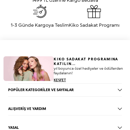
1-3 Günde Kargoya Teslim
Kiko Sadakat Programı
KIKO SADAKAT PROGRAMINA
KATILIN...
yıl boyunca özel hediyeler ve ödüllerden
faydalanın!
KEŞFET
POPÜLER KATEGORİLER VE SAYFALAR
Dudak Parlatıcısı
Ruj
ALIŞVERİŞ VE YARDIM
Göz Farı
BLOG
Fondöten
Mağazalar
Allık
YASAL