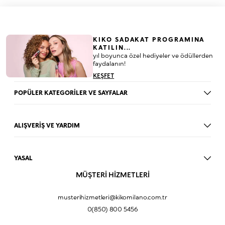
KIKO SADAKAT PROGRAMINA
KATILIN...
yıl boyunca özel hediyeler ve ödüllerden
faydalanın!
KEŞFET
POPÜLER KATEGORİLER VE SAYFALAR
Dudak Parlatıcısı
Ruj
ALIŞVERİŞ VE YARDIM
Göz Farı
BLOG
Fondöten
Mağazalar
Allık
YASAL
İade Prosedürü
Makyaj Seti
Üyelik Sözleşmesi
MÜŞTERİ HİZMETLERİ
Profil Bilgilerim
Eyeliner
Müşteri Aydınlatma Metni
Hakkımızda
Fondöten
Mesafeli Satış Sözleşmesi
musterihizmetleri@kikomilano.com.tr
Sıkça Sorulan Sorular
Kapatıcı
KVKK Politikası ve Gizlilik
0(850) 800 5456
Bize Ulaşın
BB Krem
Çerez Politikası
Kurumsal Satış