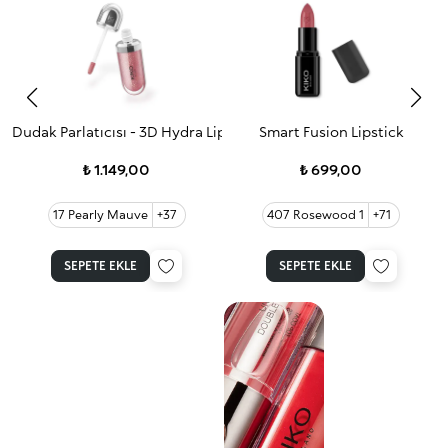
Dudak Parlatıcısı - 3D Hydra Lip Gloss - 17 Pearly Mauve
Smart Fusion Lipstick
₺ 1.149,00
₺ 699,00
17 Pearly Mauve
+37
407 Rosewood 1
+71
SEPETE EKLE
SEPETE EKLE