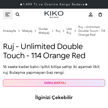
1.499 TL ve Üzerine Kargo Bedava
Ruj - Unlimited
Dudak
Likit
Anasayfa
Makyaj
Ruj
Double Touch - 114
Makyaji
Ruj
Orange Red
Ruj - Unlimited Double
Touch - 114 Orange Red
16 saate kadar kalıcı Işıltılı bitişe sahip iki aşamalı likit
ruj. Bulaşma yapmayan baz rengi.
SANAL MAKYAJ
İlginizi Çekebilir