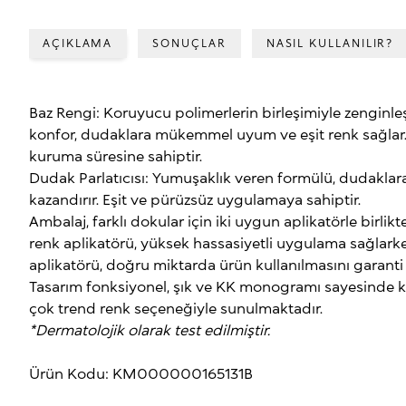
AÇIKLAMA
SONUÇLAR
NASIL KULLANILIR?
Baz Rengi: Koruyucu polimerlerin birleşimiyle zenginl
konfor, dudaklara mükemmel uyum ve eşit renk sağlar.
kuruma süresine sahiptir.
Dudak Parlatıcısı: Yumuşaklık veren formülü, dudaklara pa
kazandırır. Eşit ve pürüzsüz uygulamaya sahiptir.
Ambalaj, farklı dokular için iki uygun aplikatörle birlik
renk aplikatörü, yüksek hassasiyetli uygulama sağlarken
aplikatörü, doğru miktarda ürün kullanılmasını garanti
Tasarım fonksiyonel, şık ve KK monogramı sayesinde kola
çok trend renk seçeneğiyle sunulmaktadır.
*Dermatolojik olarak test edilmiştir.
Ürün Kodu: KM000000165131B