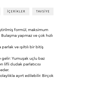
İÇERİKLER
TAVSİYE
eştirilmiş formül, maksimum
 Bulaşma yapmaz ve çok hızlı
rlak ve ışıltılı bir bitiş
te gelir: Yumuşak uçlu baz
 lifli dudak parlatıcısı
 eder.
ylıkla ayırt edilebilir. Birçok