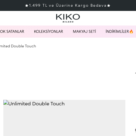
1.499 TL ve Üzerine Kargo Bedava
OK SATANLAR
KOLEKSİYONLAR
MAKYAJ SETİ
İNDİRİMLİLER🔥
imited Double Touch