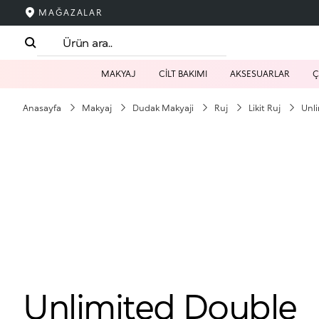
MAĞAZALAR
MAKYAJ
CİLT BAKIMI
AKSESUARLAR
Ç
Anasayfa
Makyaj
Dudak Makyaji
Ruj
Likit Ruj
Unl
Unlimited Double