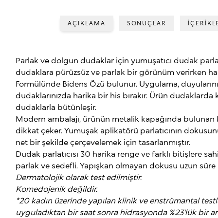
AÇIKLAMA
SONUÇLAR
İÇERİKL
Parlak ve dolgun dudaklar için yumuşatıcı dudak parl
dudaklara pürüzsüz ve parlak bir görünüm verirken harik
Formülünde Bidens Özü bulunur. Uygulama, duyularınız
dudaklarınızda harika bir his bırakır. Ürün dudaklarda k
dudaklarla bütünleşir.
Modern ambalajı, ürünün metalik kapağında bulunan 
dikkat çeker. Yumuşak aplikatörü parlatıcının dokusu
net bir şekilde çerçevelemek için tasarlanmıştır.
Dudak parlatıcısı 30 harika renge ve farklı bitişlere sah
parlak ve sedefli. Yapışkan olmayan dokusu uzun süre k
Dermatolojik olarak test edilmiştir.
Komedojenik değildir.
*20 kadın üzerinde yapılan klinik ve enstrümantal testl
uyguladıktan bir saat sonra hidrasyonda %23'lük bir a