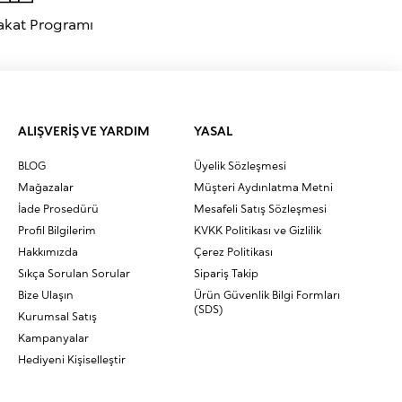
akat Programı
ALIŞVERİŞ VE YARDIM
YASAL
BLOG
Üyelik Sözleşmesi
Mağazalar
Müşteri Aydınlatma Metni
İade Prosedürü
Mesafeli Satış Sözleşmesi
Profil Bilgilerim
KVKK Politikası ve Gizlilik
Hakkımızda
Çerez Politikası
Sıkça Sorulan Sorular
Sipariş Takip
Bize Ulaşın
Ürün Güvenlik Bilgi Formları
(SDS)
Kurumsal Satış
Kampanyalar
Hediyeni Kişiselleştir