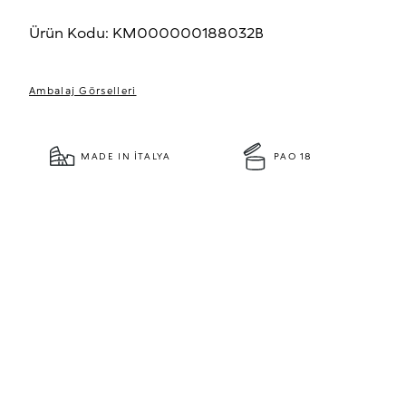
Ürün Kodu: KM000000188032B
Ambalaj Görselleri
MADE IN İTALYA
PAO 18