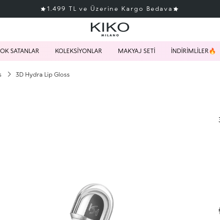
1.499 TL ve Üzerine Kargo Bedava
OK SATANLAR
KOLEKSİYONLAR
MAKYAJ SETİ
İNDİRİMLİLER🔥
ss
3D Hydra Lip Gloss