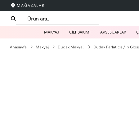
MAĞAZALAR
MAKYAJ
CİLT BAKIMI
AKSESUARLAR
Ç
Anasayfa
Makyaj
Dudak Makyaji
Dudak Parlatıcısı/lip Glo