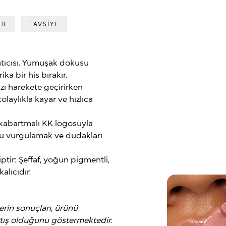
ER
TAVSİYE
atıcısı. Yumuşak dokusu
a bir his bırakır.
ı harekete geçirirken
olaylıkla kayar ve hızlıca
kabartmalı KK logosuyla
nu vurgulamak ve dudakları
iptir: Şeffaf, yoğun pigmentli,
alıcıdır.
erin sonuçları, ürünü
rtış olduğunu göstermektedir.