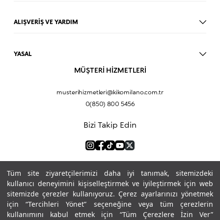
Dudak Parlatıcısı
Ruj
ALIŞVERİŞ VE YARDIM
Göz Farı
BLOG
Fondöten
Mağazalar
Allık
YASAL
İade Prosedürü
Makyaj Seti
Üyelik Sözleşmesi
MÜŞTERİ HİZMETLERİ
Profil Bilgilerim
Eyeliner
Müşteri Aydınlatma Metni
Hakkımızda
Fondöten
Mesafeli Satış Sözleşmesi
musterihizmetleri@kikomilano.com.tr
Sıkça Sorulan Sorular
Kapatıcı
KVKK Politikası ve Gizlilik
0(850) 800 5456
Bize Ulaşın
BB Krem
Çerez Politikası
Kurumsal Satış
Pudra
Bizi Takip Edin
Sipariş Takip
Kampanyalar
Dudak Nemlendiricisi
Ürün Güvenlik Bilgi Formları (SDS)
Hediyeni Kişiselleştir
Makyaj Bazı
Göz Kalemi
Ödeme Yöntemleri
Kapatıcı
Tüm site ziyaretçilerimizi daha iyi tanımak, sitemizdeki
Maskara
kullanıcı deneyimini kişiselleştirmek ve iyileştirmek için web
sitemizde çerezler kullanıyoruz. Çerez ayarlarınızı yönetmek
Makyaj Çantası
için “Tercihleri Yönet” seçeneğine veya tüm çerezlerin
Kirpik Kıvırıcı
kullanımını kabul etmek için “Tüm Çerezlere İzin Ver”