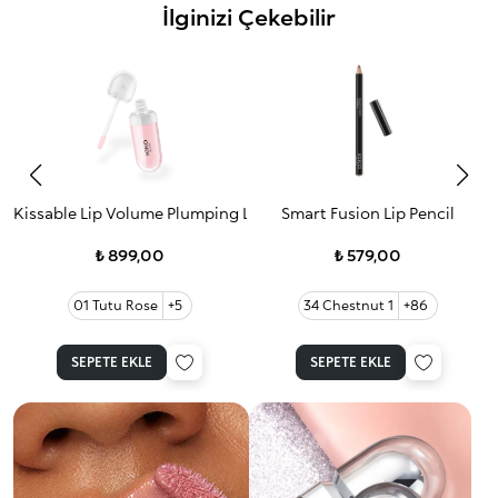
İlginizi Çekebilir
Kissable Lip Volume Plumping Lip Cream 01
Smart Fusion Lip Pencil
₺ 899,00
₺ 579,00
01 Tutu Rose
+5
34 Chestnut 1
+86
SEPETE EKLE
SEPETE EKLE