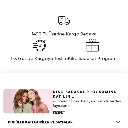
düzenli güncellemektedir. Ancak, ürünlerin içerikleri üretim ve geliştirme
süreçlerinde değişebileceğinden, bu bilgilerin eksiksiz ve/veya en güncel
olduğunu garanti edemeyiz. Ürünlerin bileşenlerinin en doğru listesine
ürün veya ambalajı üzerinden ulaşabilirsiniz.
1499 TL Üzerine Kargo Bedava
1-3 Günde Kargoya Teslim
Kiko Sadakat Programı
KIKO SADAKAT PROGRAMINA
KATILIN...
yıl boyunca özel hediyeler ve ödüllerden
faydalanın!
KEŞFET
POPÜLER KATEGORİLER VE SAYFALAR