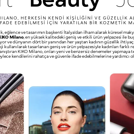
ILANO, HERKESIN KENDI KIŞILIĞINI VE GÜZELLIK A
FADE EDEBILMESI IÇIN YARATILAN BIR KOZMETIK M
ik, eğlence ve tasarımın başkenti İtalya’dan ilham alarak küresel maky
KIKO Milano
, en yüksek kalitedeki geniş ve etkili ürün yelpazesi ile b
liyor ve dünyanın dört bir yanından her yaştan kadının güzellik ihtiyaçla
ji kullanılarak tasarlanan geniş ve ürün yelpazesiyle kadınları farklı r
tanıştıran KIKO Milano, onları yeni ve benzersiz denemeler yapmaya t
ylece kendilerini rahatça ve güvenle ifade edebilmelerine yardımcı ol