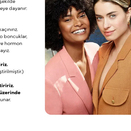
şekilde
keye dayanır:
açınırız.
kro boncuklar,
 ve hormon
ayız.
riz.
irilmiştir.)
iririz.
t üzerinde
unar.