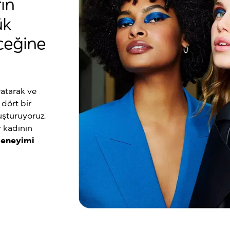
ın
ük
ceğine
ratarak ve
 dört bir
şturuyoruz.
r kadının
deneyimi