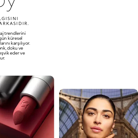
LGISINI
ARKASIDIR.
aj trendlerini
ugün küresel
rını karşılıyor.
enk, doku ve
eşvik eder ve
ur.