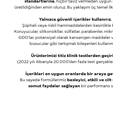
standartlarına
, hiçbir taviz vermeden uygun 
üretildiğinden emin oluruz. Bu yaklaşım üç temel il
Yalnızca güvenli içerikler kullanırız.
Şüpheli veya riskli hammaddelerden kesinlikle k
Koruyucular, silikonsikllar, sülfatlar, parabenler, mi
GDO’lar, potansiyel olarak kanserojen maddeler
bozucular gibi tartışmalı bileşenleri kullanm
Ürünlerimizi titiz klinik testlerden geçiri
(2022 yılı itibarıyla 20.000’den fazla test gerçekleşt
İçerikleri en uygun oranlarda bir araya get
Bu sayede formüllerimiz
besleyici,
etkili ve cil
somut faydalar sağlayan
bir performans s