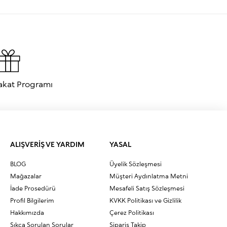
akat Programı
ALIŞVERİŞ VE YARDIM
YASAL
BLOG
Üyelik Sözleşmesi
Mağazalar
Müşteri Aydınlatma Metni
İade Prosedürü
Mesafeli Satış Sözleşmesi
Profil Bilgilerim
KVKK Politikası ve Gizlilik
Hakkımızda
Çerez Politikası
Sıkça Sorulan Sorular
Sipariş Takip