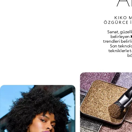
KIKO M
ÖZGÜRCE I
Sanat, güzell
belirleyen
trendleri belir
Son teknolo
tekniklerle 
bö