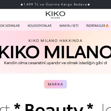
1.499 TL ve Üzerine Kargo Bedava
OK SATANLAR
KOLEKSİYONLAR
MAKYAJ SETİ
İNDİRİMLİLER🔥
KIKO MILANO HAKKINDA
KIKO MILAN
Kendin olma cesaretini uyandır ve olmak istediğin gibi ol
MARKA
rt
* Beauty *
J