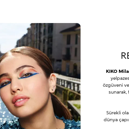
R
KIKO Mil
yelpazesi
özgüveni ve
sunarak, 
Sürekli ol
dünya çapın