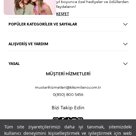
yıl boyunca özel hediyeler ve ödüllerden
faydalanın!
KEŞFET
POPÜLER KATEGORİLER VE SAYFALAR
Dudak Parlatıcısı
Ruj
ALIŞVERİŞ VE YARDIM
Göz Farı
BLOG
Fondöten
Mağazalar
Allık
YASAL
İade Prosedürü
Makyaj Seti
Üyelik Sözleşmesi
MÜŞTERİ HİZMETLERİ
Profil Bilgilerim
Eyeliner
Müşteri Aydınlatma Metni
Hakkımızda
Fondöten
Mesafeli Satış Sözleşmesi
musterihizmetleri@kikomilano.com.tr
Sıkça Sorulan Sorular
Kapatıcı
KVKK Politikası ve Gizlilik
0(850) 800 5456
Bize Ulaşın
BB Krem
Çerez Politikası
Kurumsal Satış
Pudra
Bizi Takip Edin
Sipariş Takip
Kampanyalar
Dudak Nemlendiricisi
Ürün Güvenlik Bilgi Formları (SDS)
Hediyeni Kişiselleştir
Makyaj Bazı
Tüm site ziyaretçilerimizi daha iyi tanımak, sitemizdeki
Göz Kalemi
Ödeme Yöntemleri
kullanıcı deneyimini kişiselleştirmek ve iyileştirmek için web
Kapatıcı