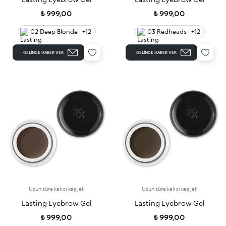
₺ 999,00
₺ 999,00
02 Deep Blonde
+12
03 Redheads
+12
GELINCE HABER VER
GELINCE HABER VER
Uzun süre kalıcı kaş jeli
Uzun süre kalıcı kaş jeli
Lasting Eyebrow Gel
Lasting Eyebrow Gel
₺ 999,00
₺ 999,00