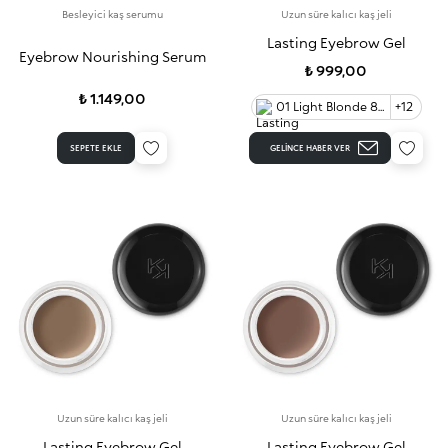
Besleyici kaş serumu
Uzun süre kalıcı kaş jeli
Lasting Eyebrow Gel
Eyebrow Nourishing Serum
₺ 999,00
₺ 1.149,00
01 Light Blonde 80
+12
SEPETE EKLE
GELINCE HABER VER
Uzun süre kalıcı kaş jeli
Uzun süre kalıcı kaş jeli
Lasting Eyebrow Gel
Lasting Eyebrow Gel