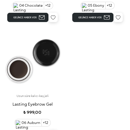
04 Chocolate
+12
05 Ebony
+12
GELINCE HABER VER
GELINCE HABER VER
Uzun süre kalıcı kaş jeli
Lasting Eyebrow Gel
₺ 999,00
06 Auburn
+12