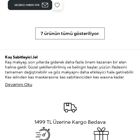
GELINCE HABER VER
7 ürünün tümü gösteriliyor.
Kaş Sabitleyici Jel
Kaş makyajı, son yıllarda giderek daha fazla önem kazanan bir alan
haline geldi. Güzel şekillendirilmiş ve belirgin kaşlar, yüzün ifadesini
tamamen değiştirebilir ve göz makyajını daha etkileyici hale getirebilir.
Kaş jelinden kaş maskarasına, kaş sabitleyiciden kaş waxına kadar
birçok ürün, kaşlarınızı mükemmel hale getirmek için
Devamını Oku
kullanabileceğiniz araçlar arasında yer alır.
Kaş Jeli: Kaş Makyajının Temel Taşı
Kaş jeli, kaş makyajının en önemli unsurlarından biridir. Kaş jelinin
temel amacı, kaşları belirginleştirmek ve şekillendirmektir. Aynı
zamanda kaşların tüm gün boyunca sabit kalmasını sağlar. Kaş jelinin
kullanımı oldukça basittir: Temiz ve kuru kaşlarınıza kaş jelini
1499 TL Üzerine Kargo Bedava
uygulayarak başlayabilirsiniz. Uygulama sırasında kaşlarınızı yukarı
doğru tarayarak, doğal bir görünüm elde edebilirsiniz.
Kaş Maskarası: Dolgun ve Belirgin Kaşlar İçin