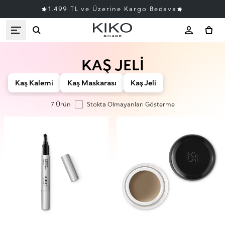
1.499 TL ve Üzerine Kargo Bedava
KAŞ JELI
Kaş Kalemi
Kaş Maskarası
Kaş Jeli
7 Ürün
Stokta Olmayanları Gösterme