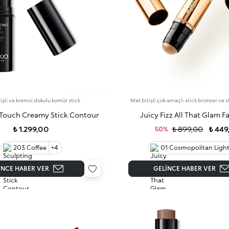
işli ve kremsi dokulu kontür stick
Mat bitişli çok amaçlı stick bronzer ve s
 Touch Creamy Stick Contour
Juicy Fizz All That Glam F
₺ 1.299,00
₺ 899,00
₺ 449
50%
203 Coffee
+4
01 Cosmopolitan Ligh
INCE HABER VER
GELINCE HABER VER