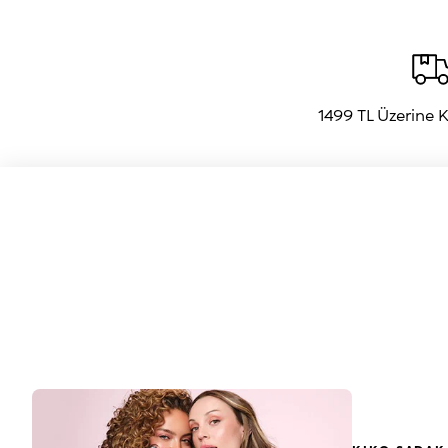
kemiklerinizin hemen altını kontürleyin. Ardından yüzünüzde öne çıkarmak
Saç çizgisi, çene çizgisi ve burnun her iki yanı genel olarak kontürlen
kalem gibi şekillendirici ürünlere alternatif olarak tercih edilir. Ancak 
Doğru Kontür ile Makyaj Yapma Tavsiyeleri
Yüzü kontürlemek, daha fazla vurgu eklemek istediğiniz belirli alanlar
için ihtiyacınız olan püf noktalarını bulabilirsiniz.
Kontür Rengi Seçimi
1499 TL Üzerine
Kullanılacak doğru kontür bölgelerini seçerken yüzünüzdeki gölgelerin
seçerken cildin alt tonları da bir anlam ifade eder. Soğuk alt tonlu kişiler
Doğru Aplikatör Kullanımı
Kontür ürünlerinin dokusu da uygulama tekniği üzerinde etkili kriterler ar
formlu ürünleri ise kabarık veya açılı fırçalarla ve nazik süpürme hareket
Makyajınıza Mükemmel Bir Görünüm Katacak Ürünler KIKO Milano'd
KIKO Milano, hayatı daha renkli ve eğlenceli hale getirme misyonu ile 1
kapatıcı,
bb ve cc krem
seçenekleriyle doğal bir baz oluşturabilir, ardı
Makyajın yanı sıra yüz, göz, cilt ve dudak bakımı ürünleriyle de bütüncü
yardımcı olur. Siz de mükemmel görünümün keyfini çıkarmak için KIKO