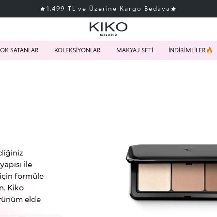
1.499 TL ve Üzerine Kargo Bedava
OK SATANLAR
KOLEKSİYONLAR
MAKYAJ SETİ
İNDİRİMLİLER🔥
diğiniz
yapısı ile
için formüle
n. Kiko
örünüm elde