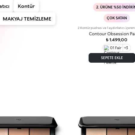
tıcı
Kontür
2. ÜRÜNE %50 İNDIR
MAKYAJ TEMİZLEME
ÇOK SATAN
2 Kontür pudrası ve 1 aydınlatıcı içere
Contour Obsession Pa
₺ 1.499,00
01 Fair
+3
SEPETE EKLE