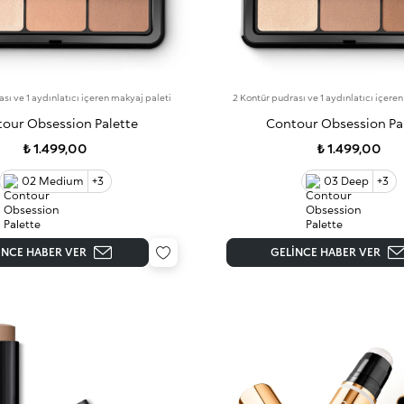
sı ve 1 aydınlatıcı içeren makyaj paleti
2 Kontür pudrası ve 1 aydınlatıcı içere
our Obsession Palette
Contour Obsession Pa
₺ 1.499,00
₺ 1.499,00
02 Medium
+3
03 Deep
+3
INCE HABER VER
GELINCE HABER VER