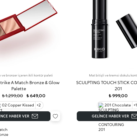
 ve bronzer içeren ikili kontür paleti
Mat bitişli ve kremsi dokulu kont
t Strike A Match Bronze & Glow
SCULPTING TOUCH STICK C
Palette
201
₺ 1.299,00
₺ 649,00
₺ 999,00
02 Copper Kissed
+2
201 Chocolate
+1
INCE HABER VER
GELINCE HABER VER