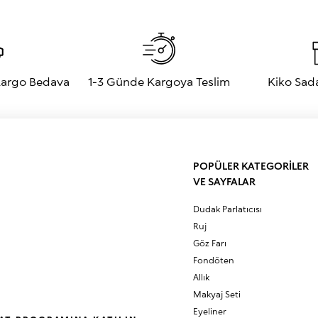
 istediğiniz diğer alanları belirleyebilirsiniz.
mesi gereken bölgeler arasında yer alır. Ayrıca daha belirgin ve dolgun görünm
herkesin yüz hatları ve güzellik beklentileri farklı olduğundan bu bölgeleri kend
ı basitçe koyulaştırmaktır. Ancak bu işlemi uygularken bazı önemli püf nokta
 Kargo Bedava
1-3 Günde Kargoya Teslim
Kiko Sad
 rengine dikkat etmek çok önemlidir. Bu gölgeler genel olarak
fondöteninizd
 için nötr veya boz kahve renkleri öne çıkar. Sıcak alt tonlu ciltlerde ise biraz
asında yer alır. Krem, stick veya sıvı kontür ürünleri kullanıyorsanız cilde kar
leri ile uygulayarak kontür yapabilirsiniz.
a!
997 yılından beri İtalya’dan tüm dünyaya yenilikçi
makyaj malzemeleri
sunar.
ndan yüz hatlarını dengelemek için
pudra
,
allık
ve ışıltıyı doğru noktalara taşı
POPÜLER KATEGORİLER
l bir güzellik deneyimi sunan KIKO Milano, ister sade ister belirgin hatlara s
VE SAYFALAR
 Milano makyaj koleksiyonunu keşfedin.
Dudak Parlatıcısı
Ruj
Göz Farı
Fondöten
Allık
Makyaj Seti
Eyeliner