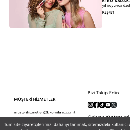
KIKO SADAK
yıl boyunca özel
KEŞFET
Bizi Takip Edin
MÜŞTERİ HİZMETLERİ
musterihizmetleri@kikomilano.com.tr
Ödeme Yöntemleri
0(850) 800 5456
Tüm site ziyaretçilerimizi daha iyi tanımak, sitemizdeki kullanıcı