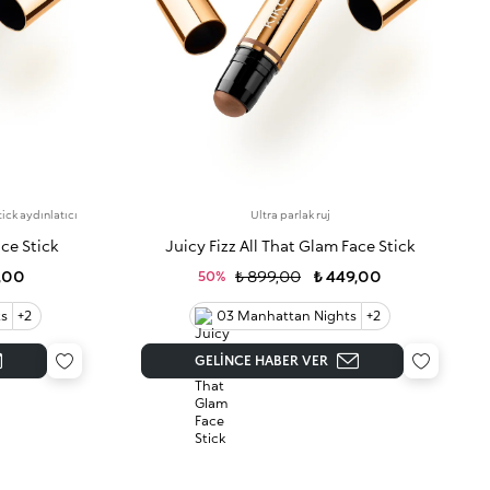
tick aydınlatıcı
Ultra parlak ruj
ace Stick
Juicy Fizz All That Glam Face Stick
,00
₺ 899,00
₺ 449,00
50%
ts
+2
03 Manhattan Nights
+2
GELINCE HABER VER