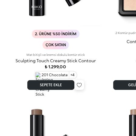
2 Kontür pudra
2. ÜRÜNE %50 İNDIRIM
Cont
ÇOK SATAN
Mat bitişli ve kremsi dokulu kontür stick
Sculpting Touch Creamy Stick Contour
₺ 1.299,00
201 Chocolate
+4
SEPETE EKLE
GEL