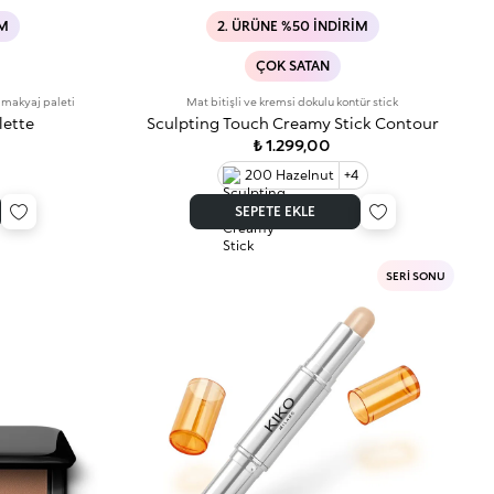
IM
2. ÜRÜNE %50 İNDIRIM
ÇOK SATAN
n makyaj paleti
Mat bitişli ve kremsi dokulu kontür stick
lette
Sculpting Touch Creamy Stick Contour
₺ 1.299,00
200 Hazelnut
+4
SEPETE EKLE
SERİ SONU