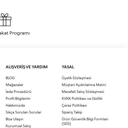
esi için dudak kontürü de uygulayabilirsiniz. Dudak makyajı için kontür,
i tercihleriniz doğrultusunda uyarlayabilirsiniz.
larına dikkat etmeniz gerekir. Aşağıda mükemmel bir kontür uygulaması
akat Programı
en
iki veya üç ton daha koyu tonlardan oluşur. Doğru kontür tonlarını
 daha bronz veya altın renkleri idealdir.
ıştırmak için nemli bir güzellik süngeri veya yüz fırçası idealdir. Toz
 Geniş yelpazeli koleksiyonunda; cilt tonunu eşitlemeye yardımcı
yan
highlighter
ürünleriyle görünümünüzü tamamlayabilirsiniz.
ALIŞVERİŞ VE YARDIM
YASAL
ahip bir stil arayın, her adımda kusursuz bir sonuç elde etmenize
BLOG
Üyelik Sözleşmesi
Mağazalar
Müşteri Aydınlatma Metni
İade Prosedürü
Mesafeli Satış Sözleşmesi
Profil Bilgilerim
KVKK Politikası ve Gizlilik
Hakkımızda
Çerez Politikası
Sıkça Sorulan Sorular
Sipariş Takip
Bize Ulaşın
Ürün Güvenlik Bilgi Formları
(SDS)
Kurumsal Satış