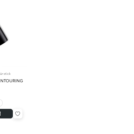
ür stick
ONTOURING