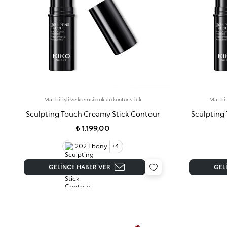
Mat bitişli ve kremsi dokulu kontür stick
Mat bit
Sculpting Touch Creamy Stick Contour
Sculpting
₺ 1.199,00
202 Ebony
+4
GELINCE HABER VER
GEL