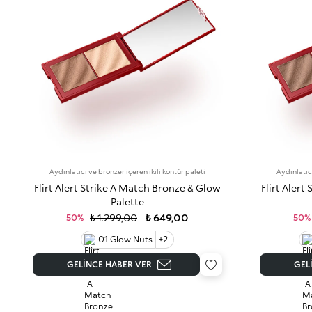
Aydınlatıcı ve bronzer içeren ikili kontür paleti
Aydınlatıcı
Flirt Alert Strike A Match Bronze & Glow
Flirt Aler
Palette
₺ 1.299,00
₺ 649,00
50%
50%
01 Glow Nuts
+2
GELINCE HABER VER
GEL