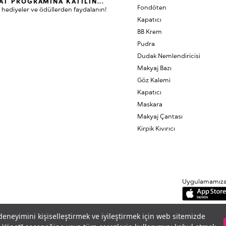
AT PROGRAMINA KATILIN...
Fondöten
 hediyeler ve ödüllerden faydalanın!
Kapatıcı
BB Krem
Pudra
Dudak Nemlendiricisi
Makyaj Bazı
Göz Kalemi
Kapatıcı
Maskara
Makyaj Çantası
Kirpik Kıvırıcı
Uygulamamıza B
 deneyimini kişiselleştirmek ve iyileştirmek için web sitemizde