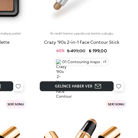
n makyaj paleti
İki renkli kremsi yapıda yüz kontür çubuğu
lette
Crazy '90s 2-in-1 Face Contour Stick
₺ 499,00
₺ 199,00
60%
01 Contouring inspo
+1
GELINCE HABER VER
SERİ SONU
SERİ SONU